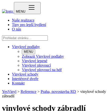
MENU
Naše realizace
Tipy pro lepší bydlení
O nás
Vinylové podlahy
MENU
Zobrazit Vinylové podlahy
Vinylové lepené
Vinylové plovoucí
Vinylové plovoucí na hdf
Vinylové schody
Interiérové dveře
Kontakt
YesVinyl
>
Reference
>
Praha, novostavba RD
>
vinylové schody
zábradlí
vinylové schody zábradlí