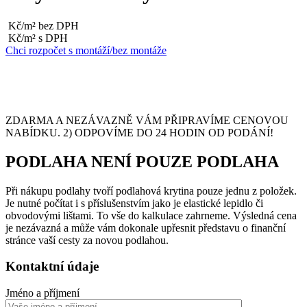
Kč/m² bez DPH
Kč/m² s DPH
Chci rozpočet s montáží/bez montáže
ZDARMA A NEZÁVAZNĚ VÁM PŘIPRAVÍME CENOVOU
NABÍDKU. 2) ODPOVÍME DO 24 HODIN OD PODÁNÍ!
PODLAHA NENÍ POUZE PODLAHA
Při nákupu podlahy tvoří podlahová krytina pouze jednu z položek.
Je nutné počítat i s příslušenstvím jako je elastické lepidlo či
obvodovými lištami. To vše do kalkulace zahrneme. Výsledná cena
je nezávazná a může vám dokonale upřesnit představu o finanční
stránce vaší cesty za novou podlahou.
Kontaktní údaje
Jméno a příjmení