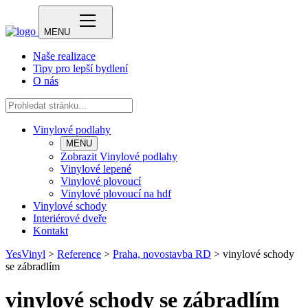
MENU
Naše realizace
Tipy pro lepší bydlení
O nás
Vinylové podlahy
MENU
Zobrazit Vinylové podlahy
Vinylové lepené
Vinylové plovoucí
Vinylové plovoucí na hdf
Vinylové schody
Interiérové dveře
Kontakt
YesVinyl
>
Reference
>
Praha, novostavba RD
>
vinylové schody
se zábradlím
vinylové schody se zábradlím