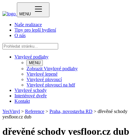
MENU
Naše realizace
Tipy pro lepší bydlení
O nás
Vinylové podlahy
MENU
Zobrazit Vinylové podlahy
Vinylové lepené
Vinylové plovoucí
Vinylové plovoucí na hdf
Vinylové schody
Interiérové dveře
Kontakt
YesVinyl
>
Reference
>
Praha, novostavba RD
>
dřevěné schody
yesfloor.cz dub
dřevěné schody yesfloor.cz dub