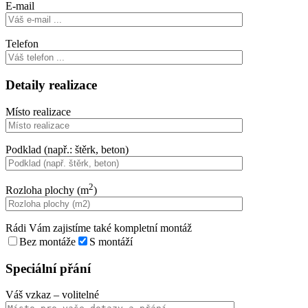
E-mail
Telefon
Detaily realizace
Místo realizace
Podklad (např.: štěrk, beton)
2
Rozloha plochy (m
)
Rádi Vám zajistíme také kompletní montáž
Bez montáže
S montáží
Speciální přání
Váš vzkaz
– volitelné