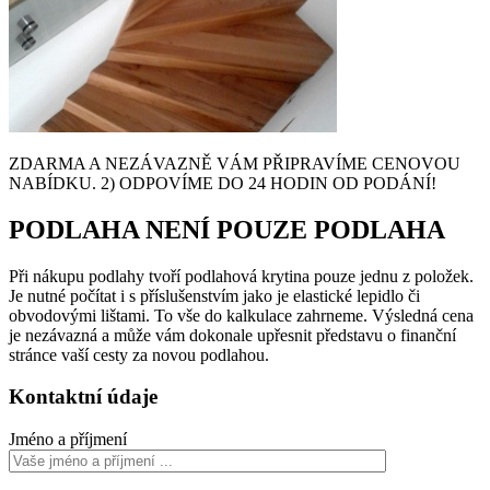
ZDARMA A NEZÁVAZNĚ VÁM PŘIPRAVÍME CENOVOU
NABÍDKU. 2) ODPOVÍME DO 24 HODIN OD PODÁNÍ!
PODLAHA NENÍ POUZE PODLAHA
Při nákupu podlahy tvoří podlahová krytina pouze jednu z položek.
Je nutné počítat i s příslušenstvím jako je elastické lepidlo či
obvodovými lištami. To vše do kalkulace zahrneme. Výsledná cena
je nezávazná a může vám dokonale upřesnit představu o finanční
stránce vaší cesty za novou podlahou.
Kontaktní údaje
Jméno a příjmení