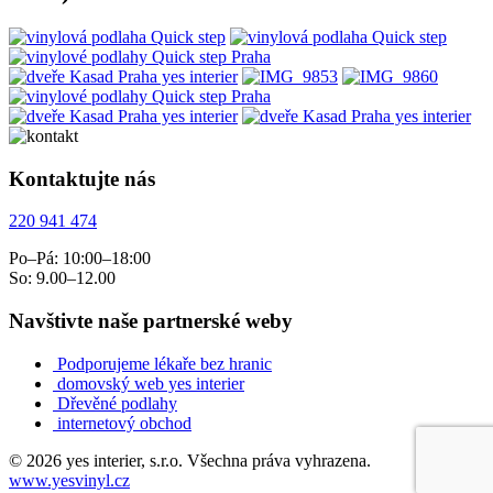
Kontaktujte nás
220 941 474
Po–Pá: 10:00–18:00
So: 9.00–12.00
Navštivte naše partnerské weby
Podporujeme lékaře bez hranic
domovský web yes interier
Dřevěné podlahy
internetový obchod
© 2026 yes interier, s.r.o. Všechna práva vyhrazena.
www.yesvinyl.cz