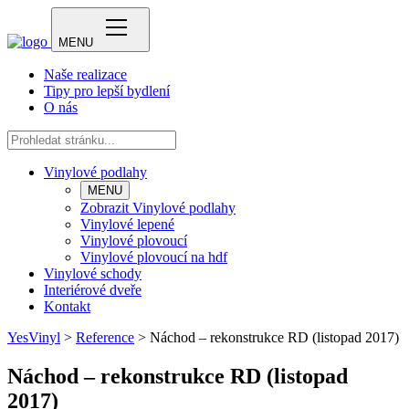
MENU
Naše realizace
Tipy pro lepší bydlení
O nás
Vinylové podlahy
MENU
Zobrazit Vinylové podlahy
Vinylové lepené
Vinylové plovoucí
Vinylové plovoucí na hdf
Vinylové schody
Interiérové dveře
Kontakt
YesVinyl
>
Reference
>
Náchod – rekonstrukce RD (listopad 2017)
Náchod – rekonstrukce RD (listopad
2017)