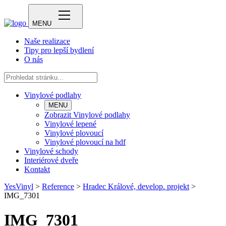
MENU
Naše realizace
Tipy pro lepší bydlení
O nás
Vinylové podlahy
MENU
Zobrazit Vinylové podlahy
Vinylové lepené
Vinylové plovoucí
Vinylové plovoucí na hdf
Vinylové schody
Interiérové dveře
Kontakt
YesVinyl
>
Reference
>
Hradec Králové, develop. projekt
>
IMG_7301
IMG_7301