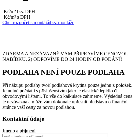
Kč/m² bez DPH
Kč/m² s DPH
Chci rozpočet s montáží/bez montáže
ZDARMA A NEZÁVAZNĚ VÁM PŘIPRAVÍME CENOVOU
NABÍDKU. 2) ODPOVÍME DO 24 HODIN OD PODÁNÍ!
PODLAHA NENÍ POUZE PODLAHA
Při nákupu podlahy tvoří podlahová krytina pouze jednu z položek.
Je nutné počítat i s příslušenstvím jako je elastické lepidlo či
obvodovými lištami. To vše do kalkulace zahrneme. Výsledná cena
je nezávazná a může vám dokonale upřesnit představu o finanční
stránce vaší cesty za novou podlahou.
Kontaktní údaje
Jméno a příjmení