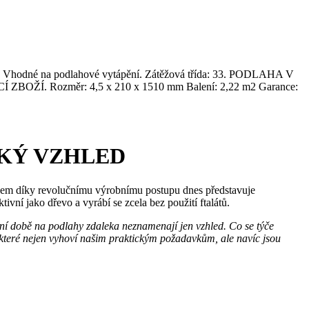
ep. Vhodné na podlahové vytápění. Zátěžová třída: 33. PODLAHA V
ozměr: 4,5 x 210 x 1510 mm Balení: 2,22 m2 Garance:
OKÝ VZHLED
edem díky revolučnímu výrobnímu postupu dnes představuje
tivní jako dřevo a vyrábí se zcela bez použití ftalátů.
ešní době na podlahy zdaleka neznamenají jen vzhled. Co se týče
, které nejen vyhoví našim praktickým požadavkům, ale navíc jsou