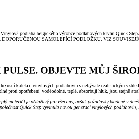
ěž. Vinylová podlaha belgického výrobce podlahových krytin Quick St
RUČENOU SAMOLEPÍCÍ PODLOŽKU. VIZ SOUVISEJÍCÍ ZBOŽÍ. R
M PULSE. OBJEVTE MŮJ ŠIR
 luxusní kolekce vinylových podlahovin s nebývale realistickým vzhl
né proti opotřebení, voděodolné, teplé, absorbují hluk, jsou stejně atrak
teplý materiál je přitažlivý pro všechny, avšak požadavky kladené v dn
o společnost Quick-Step vyvinula novou generaci vinylových podlahovin