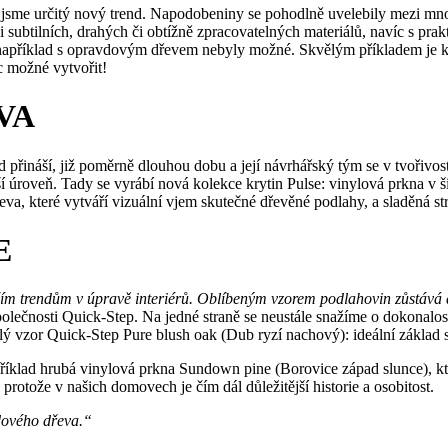
 jsme určitý nový trend. Napodobeniny se pohodlně uvelebily mezi mn
i subtilních, drahých či obtížně zpracovatelných materiálů, navíc s pr
y například s opravdovým dřevem nebyly možné. Skvělým příkladem je 
c možné vytvořit!
VA
d přináší, již poměrně dlouhou dobu a její návrhářský tým se v tvoři
ší úroveň. Tady se vyrábí nová kolekce krytin Pulse: vinylová prkna v
řeva, které vytváří vizuální vjem skutečné dřevěné podlahy, a sladěná s
E
jším trendům v úpravě interiérů. Oblíbeným vzorem podlahovin zůstává 
olečnosti Quick-Step. Na jedné straně se neustále snažíme o dokonalos
lý vzor Quick-Step Pure blush oak (Dub ryzí nachový): ideální základ 
íklad hrubá vinylová prkna Sundown pine (Borovice západ slunce), kter
rotože v našich domovech je čím dál důležitější historie a osobitost.
vdového dřeva.“