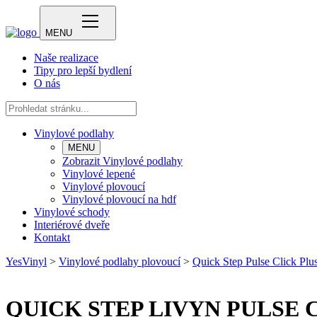
MENU
Naše realizace
Tipy pro lepší bydlení
O nás
Vinylové podlahy
MENU
Zobrazit Vinylové podlahy
Vinylové lepené
Vinylové plovoucí
Vinylové plovoucí na hdf
Vinylové schody
Interiérové dveře
Kontakt
YesVinyl
>
Vinylové podlahy plovoucí
>
Quick Step Pulse Click Plu
QUICK STEP LIVYN PULSE 