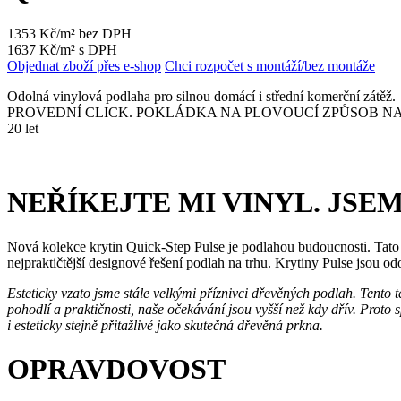
1353 Kč/m² bez DPH
1637 Kč/m² s DPH
Objednat zboží přes e-shop
Chci rozpočet s montáží/bez montáže
Odolná vinylová podlaha pro silnou domácí i střední komerční zát
PROVEDNÍ CLICK. POKLÁDKA NA PLOVOUCÍ ZPŮSOB NA DOPO
20 let
NEŘÍKEJTE MI VINYL. JSE
Nová kolekce krytin Quick-Step Pulse je podlahou budoucnosti. Tato
nejpraktičtější designové řešení podlah na trhu. Krytiny Pulse jsou odol
Esteticky vzato jsme stále velkými příznivci dřevěných podlah. Tento 
pohodlí a praktičnosti, naše očekávání jsou vyšší než kdy dřív. Prot
i esteticky stejně přitažlivé jako skutečná dřevěná prkna.
OPRAVDOVOST