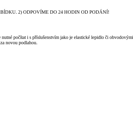
DKU. 2) ODPOVÍME DO 24 HODIN OD PODÁNÍ!
nutné počítat i s příslušenstvím jako je elastické lepidlo či obvodový
y za novou podlahou.