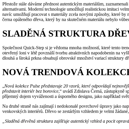
Přestože stále dáváme přednost autentickým materiálům, zaznamenali
alternativami. Moderní technologie umožňují realistickou imitaci velm
navíc umožňují pracovat s materiály zcela novými způsoby, které b
černa opáleného dřeva, který by na skutečném materiálu nebylo vůbe
SLADĚNÁ STRUKTURA DŘE
Společnost Quick-Step si je vědoma mnoha možností, které tento tren
otevřený loni v létě povznáší tvorbu atraktivních napodobenin na vyš
dlouhá a široká prkna obsahují obrovské množství variací struktury d
NOVÁ TRENDOVÁ KOLEKC
„
Nová kolekce Pulse představuje 20 vzorů, které odpovídají nejnově
představit interiér bez borovice
,“ uvádí Zdislava Černá, zástupkyně sp
příjemný dojem vyváženosti a úsporného designu, jako například svět
Na druhé straně nás zajímají i nedokonalé povrchové úpravy jako např
venkovských interiérů. Dřevo se zestárlým vzhledem je velmi žádané, p
„Sladěná dřevěná struktura zajišťuje autentický vzhled a pocit opra