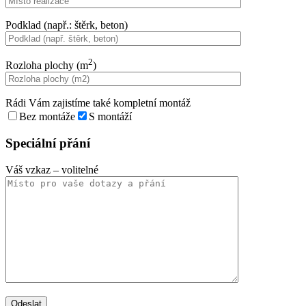
Podklad (např.: štěrk, beton)
2
Rozloha plochy (m
)
Rádi Vám zajistíme také kompletní montáž
Bez montáže
S montáží
Speciální přání
Váš vzkaz
– volitelné