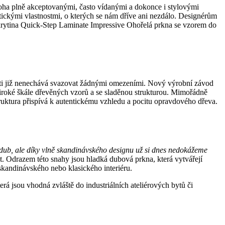
oha plně akceptovanými, často vídanými a dokonce i stylovými
aktickými vlastnostmi, o kterých se nám dříve ani nezdálo. Designérům
krytina Quick-Step Laminate Impressive Ohořelá prkna se vzorem do
vosti již nenechává svazovat žádnými omezeními. Nový výrobní závod
 široké škále dřevěných vzorů a se sladěnou strukturou. Mimořádně
truktura přispívá k autentickému vzhledu a pocitu opravdového dřeva.
dub, ale díky vlně skandinávského designu už si dnes nedokážeme
t. Odrazem této snahy jsou hladká dubová prkna, která vytvářejí
skandinávského nebo klasického interiéru.
á jsou vhodná zvláště do industriálních ateliérových bytů či