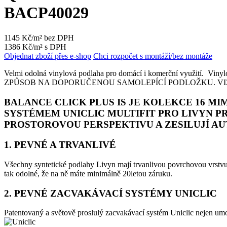
BACP40029
1145 Kč/m² bez DPH
1386 Kč/m² s DPH
Objednat zboží přes e-shop
Chci rozpočet s montáží/bez montáže
Velmi odolná vinylová podlaha pro domácí i komerční využit
ZPŮSOB NA DOPORUČENOU SAMOLEPÍCÍ PODLOŽKU. VIZ SOUVISE
BALANCE CLICK PLUS IS JE KOLEKCE 16 
SYSTÉMEM UNICLIC MULTIFIT PRO LIVYN P
PROSTOROVOU PERSPEKTIVU A ZESILUJÍ AU
1. PEVNÉ A TRVANLIVÉ
Všechny syntetické podlahy Livyn mají trvanlivou povrchovou vrstvu 
tak odolné, že na ně máte minimálně 20letou záruku.
2. PEVNÉ ZACVAKÁVACÍ SYSTÉMY UNICLIC
Patentovaný a světově proslulý zacvakávací systém Uniclic nejen umož