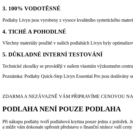
3. 100% VODOTĚSNÉ
Podlahy Livyn jsou vyrobeny z vysoce kvalitního syntetického materi
4. TICHÉ A POHODLNÉ
Všechny materiály použité v našich podlahách Livyn byly optimalizov
5. DŮKLADNÉ INTERNÍ TESTOVÁNÍ
Technické zkoušky se provádějí v našem vlastním výzkumném centru, 
Poznámka: Podlahy Quick-Step Livyn Essential Pro jsou dodávány se 
ZDARMA A NEZÁVAZNĚ VÁM PŘIPRAVÍME CENOVOU NABÍ
PODLAHA NENÍ POUZE PODLAHA
Při nákupu podlahy tvoří podlahová krytina pouze jednu z položek. Je 
a může vám dokonale upřesnit představu o finanční stránce vaší cest