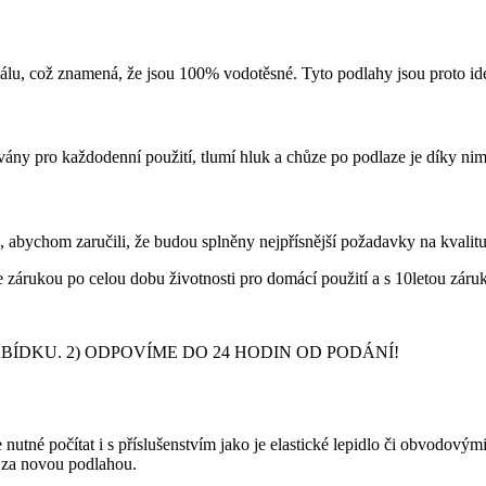
álu, což znamená, že jsou 100% vodotěsné. Tyto podlahy jsou proto ideá
ány pro každodenní použití, tlumí hluk a chůze po podlaze je díky nim
abychom zaručili, že budou splněny nejpřísnější požadavky na kvalit
zárukou po celou dobu životnosti pro domácí použití a s 10letou záruk
DKU. 2) ODPOVÍME DO 24 HODIN OD PODÁNÍ!
nutné počítat i s příslušenstvím jako je elastické lepidlo či obvodový
y za novou podlahou.