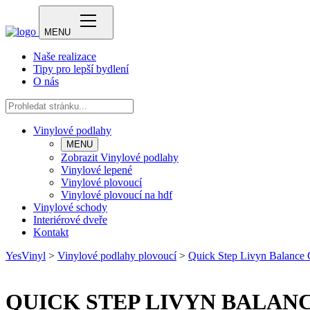
MENU
Naše realizace
Tipy pro lepší bydlení
O nás
Vinylové podlahy
MENU
Zobrazit Vinylové podlahy
Vinylové lepené
Vinylové plovoucí
Vinylové plovoucí na hdf
Vinylové schody
Interiérové dveře
Kontakt
YesVinyl
>
Vinylové podlahy plovoucí
>
Quick Step Livyn Balance 
QUICK STEP LIVYN BALAN