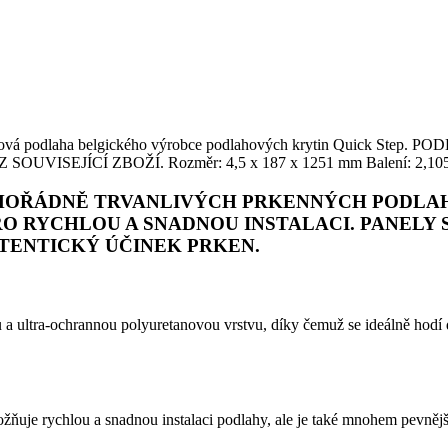
í. Vinylová podlaha belgického výrobce podlahových krytin Qui
JÍCÍ ZBOŽÍ. Rozměr: 4,5 x 187 x 1251 mm Balení: 2,105 m2
MIMOŘÁDNĚ TRVANLIVÝCH PRKENNÝCH PODL
RO RYCHLOU A SNADNOU INSTALACI. PANELY 
TENTICKÝ ÚČINEK PRKEN.
a ultra-ochrannou polyuretanovou vrstvu, díky čemuž se ideálně hodí 
ňuje rychlou a snadnou instalaci podlahy, ale je také mnohem pevnější