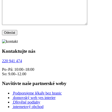
Kontaktujte nás
220 941 474
Po–Pá: 10:00–18:00
So: 9.00–12.00
Navštivte naše partnerské weby
Podporujeme lékaře bez hranic
domovský web yes interier
Dřevěné podlahy
internetový obchod