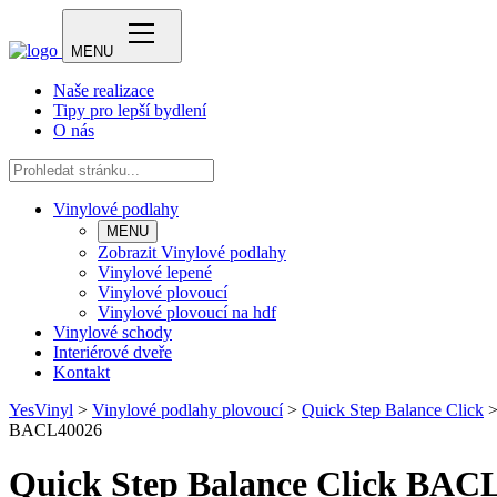
MENU
Naše realizace
Tipy pro lepší bydlení
O nás
Vinylové podlahy
MENU
Zobrazit Vinylové podlahy
Vinylové lepené
Vinylové plovoucí
Vinylové plovoucí na hdf
Vinylové schody
Interiérové dveře
Kontakt
YesVinyl
>
Vinylové podlahy plovoucí
>
Quick Step Balance Click
BACL40026
Quick Step Balance Click BAC