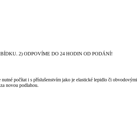
DKU. 2) ODPOVÍME DO 24 HODIN OD PODÁNÍ!
nutné počítat i s příslušenstvím jako je elastické lepidlo či obvodový
y za novou podlahou.