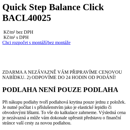
Quick Step Balance Click
BACL40025
Kč/m² bez DPH
Kč/m² s DPH
Chci rozpočet s montáží/bez montáže
ZDARMA A NEZÁVAZNĚ VÁM PŘIPRAVÍME CENOVOU
NABÍDKU. 2) ODPOVÍME DO 24 HODIN OD PODÁNÍ!
PODLAHA NENÍ POUZE PODLAHA
Při nákupu podlahy tvoří podlahová krytina pouze jednu z položek.
Je nutné počítat i s příslušenstvím jako je elastické lepidlo či
obvodovými lištami. To vše do kalkulace zahrneme. Výsledná cena
je nezávazná a může vám dokonale upřesnit představu o finanční
stránce vaší cesty za novou podlahou.