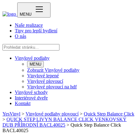
MENU
Naše realizace
Tipy pro lepší bydlení
O nás
Vinylové podlahy
MENU
Zobrazit Vinylové podlahy
Vinylové lepené
Vinylové plovoucí
Vinylové plovoucí na hdf
Vinylové schody
Interiérové dveře
Kontakt
YesVinyl
>
Vinylové podlahy plovoucí
>
Quick Step Balance Click
>
QUICK STEP LIVYN BALANCE CLICK VENKOVSKÝ
DUB PŘÍRODNÍ BACL40025
>
Quick Step Balance Click
BACL40025