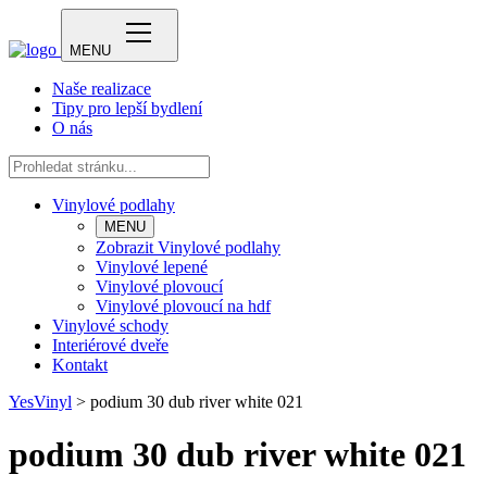
MENU
Naše realizace
Tipy pro lepší bydlení
O nás
Vinylové podlahy
MENU
Zobrazit Vinylové podlahy
Vinylové lepené
Vinylové plovoucí
Vinylové plovoucí na hdf
Vinylové schody
Interiérové dveře
Kontakt
YesVinyl
>
podium 30 dub river white 021
podium 30 dub river white 021