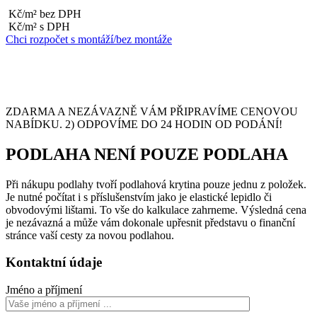
Kč/m² bez DPH
Kč/m² s DPH
Chci rozpočet s montáží/bez montáže
ZDARMA A NEZÁVAZNĚ VÁM PŘIPRAVÍME CENOVOU
NABÍDKU. 2) ODPOVÍME DO 24 HODIN OD PODÁNÍ!
PODLAHA NENÍ POUZE PODLAHA
Při nákupu podlahy tvoří podlahová krytina pouze jednu z položek.
Je nutné počítat i s příslušenstvím jako je elastické lepidlo či
obvodovými lištami. To vše do kalkulace zahrneme. Výsledná cena
je nezávazná a může vám dokonale upřesnit představu o finanční
stránce vaší cesty za novou podlahou.
Kontaktní údaje
Jméno a příjmení