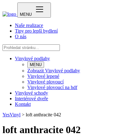
MENU
Naše realizace
Tipy pro lepší bydlení
O nás
Vinylové podlahy
MENU
Zobrazit Vinylové podlahy
Vinylové lepené
Vinylové plovoucí
Vinylové plovoucí na hdf
Vinylové schody
Interiérové dveře
Kontakt
YesVinyl
>
loft anthracite 042
loft anthracite 042