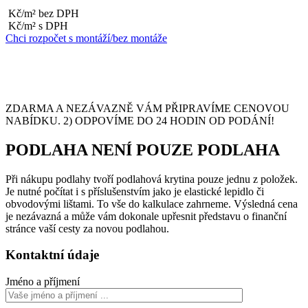
Kč/m² bez DPH
Kč/m² s DPH
Chci rozpočet s montáží/bez montáže
ZDARMA A NEZÁVAZNĚ VÁM PŘIPRAVÍME CENOVOU
NABÍDKU. 2) ODPOVÍME DO 24 HODIN OD PODÁNÍ!
PODLAHA NENÍ POUZE PODLAHA
Při nákupu podlahy tvoří podlahová krytina pouze jednu z položek.
Je nutné počítat i s příslušenstvím jako je elastické lepidlo či
obvodovými lištami. To vše do kalkulace zahrneme. Výsledná cena
je nezávazná a může vám dokonale upřesnit představu o finanční
stránce vaší cesty za novou podlahou.
Kontaktní údaje
Jméno a příjmení