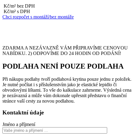
Kč/m² bez DPH
Kč/m² s DPH
Chci rozpočet s montáží/bez montáže
ZDARMA A NEZÁVAZNĚ VÁM PŘIPRAVÍME CENOVOU
NABÍDKU. 2) ODPOVÍME DO 24 HODIN OD PODÁNÍ!
PODLAHA NENÍ POUZE PODLAHA
Při nákupu podlahy tvoří podlahová krytina pouze jednu z položek.
Je nutné počítat i s příslušenstvím jako je elastické lepidlo či
obvodovými lištami. To vše do kalkulace zahrneme. Výsledná cena
je nezávazná a může vám dokonale upřesnit představu o finanční
stránce vaší cesty za novou podlahou.
Kontaktní údaje
Jméno a příjmení