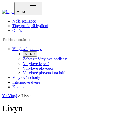
MENU
Naše realizace
Tipy pro lepší bydlení
O nás
Vinylové podlahy
MENU
Zobrazit Vinylové podlahy
Vinylové lepené
Vinylové plovoucí
Vinylové plovoucí na hdf
Vinylové schody
Interiérové dveře
Kontakt
YesVinyl
>
Livyn
Livyn