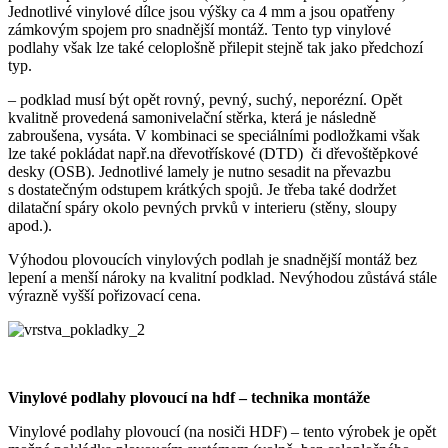
Jednotlivé vinylové dílce jsou výšky ca 4 mm a jsou opatřeny
zámkovým spojem pro snadnější montáž. Tento typ vinylové
podlahy však lze také celoplošně přilepit stejně tak jako předchozí
typ.
– podklad musí být opět rovný, pevný, suchý, neporézní. Opět
kvalitně provedená samonivelační stěrka, která je následně
zabroušena, vysáta. V kombinaci se speciálními podložkami však
lze také pokládat např.na dřevotřískové (DTD) či dřevoštěpkové
desky (OSB). Jednotlivé lamely je nutno sesadit na převazbu
s dostatečným odstupem krátkých spojů. Je třeba také dodržet
dilatační spáry okolo pevných prvků v interieru (stěny, sloupy
apod.).
Výhodou plovoucích vinylových podlah je snadnější montáž bez
lepení a menší nároky na kvalitní podklad. Nevýhodou zůstává stále
výrazně vyšší pořizovací cena.
Vinylové podlahy plovoucí na hdf – technika montáže
Vinylové podlahy plovoucí (na nosiči HDF) – tento výrobek je opět