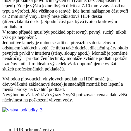
možné pokládka plovoucím systémem (volně, bez celoplošného
lepení). Zde je výška jednotlivých dílců ca 7-10 mm v závislosti na
typu a výrobci. Jde většinou o senvič, kde horní nášlapnou část tvoří
ca 2 mm silný vinyl, který nese základová HDF deska
(dřevovláknitá deska). Spodní část pak bývá tvořen korkovým
protitahem.
V tomto případě musí být podklad opět rovný, pevný, suchý, nikoli
však již neporézní.
Jednotlivé lamely je nutno sesadit na převazbu s dostatečným
odstupem krátkých spojů. Je třeba také dodržet dilatační spáry okolo
pevných prvků v interieru (stěny, sloupy apod.). Montáž je poměrně
nenáročný – při dodržení techniky montáže zvládne podlahu položit
i zručný kutil. Pro ideální výsledek však doporučujeme využít
služeb profesionálních pokladačů.
Výhodou plovoucích vinylových podlah na HDF nosiči (na
dřevovláknité základnové desce) je snadnější montáž bez lepení a
menší nároky na kvalitní podklad.
Nevýhodou však zůstává výrazně vyšší pořizovací cena a dále větší
náchylnost na poškození vlivem vody.
PUR ochranná vrstva