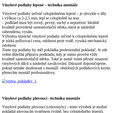
Vinylové podlahy lepené – technika montáže
Vinylové podlahy určené celoplošnému lepení – je obvykle o díly
s výškou ca 2-2,5 mm, lepí se celoplošně na sraz
– podklad musí být rovný, pevný, suchý a neporézní. Ideálně
kvalitně provedená samonivelační stěrka, která je následně
zabroušena, vysáta.
Výhodou klasické vinylové podlahy určené k celoplošnému lepení
je nízká pořizovací cena, odolnost proti vodě, vysoká mechanická
odolnost.
Tento typ podlahy by měl pokládka profesionální pokladač. Je zde
velmi důležitá příprava podkladu, kdy je nutno provést vždy
kvalitně samonivelační stěrku. Také je nutné velmi přesné sesazení
vinylových dílců a následné zaválcování. Důrazně doporučujeme,
pokud nemáte zkušenosti s montáží obdobných podlahových krytin
přenechte montáž profesionálovy.
Vinylové podlahy plovoucí –technika montáže
Vinylové podlahy plovoucí (celovinyly) – tento výrobek je možné
pokládat plovoucím systémem (volně, bez celoplošného lepení).