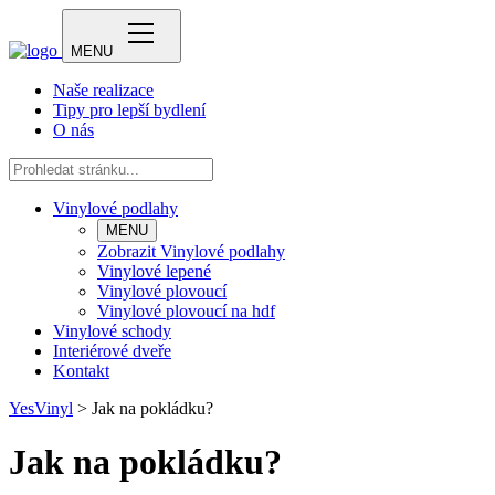
MENU
Naše realizace
Tipy pro lepší bydlení
O nás
Vinylové podlahy
MENU
Zobrazit Vinylové podlahy
Vinylové lepené
Vinylové plovoucí
Vinylové plovoucí na hdf
Vinylové schody
Interiérové dveře
Kontakt
YesVinyl
>
Jak na pokládku?
Jak na pokládku?