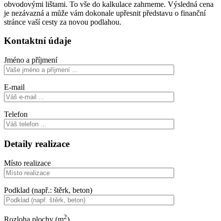
obvodovými lištami. To vše do kalkulace zahrneme. Výsledná cena
je nezávazná a může vám dokonale upřesnit představu o finanční
stránce vaší cesty za novou podlahou.
Kontaktní údaje
Jméno a příjmení
E-mail
Telefon
Detaily realizace
Místo realizace
Podklad (např.: štěrk, beton)
2
Rozloha plochy (m
)