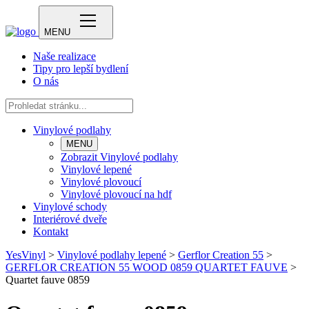
MENU
Naše realizace
Tipy pro lepší bydlení
O nás
Vinylové podlahy
MENU
Zobrazit Vinylové podlahy
Vinylové lepené
Vinylové plovoucí
Vinylové plovoucí na hdf
Vinylové schody
Interiérové dveře
Kontakt
YesVinyl
>
Vinylové podlahy lepené
>
Gerflor Creation 55
>
GERFLOR CREATION 55 WOOD 0859 QUARTET FAUVE
>
Quartet fauve 0859