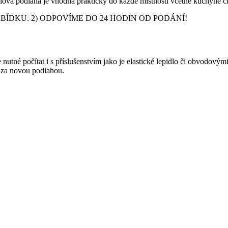
inylová podlaha je vhodná prakticky do každé místnosti včetně kuchyně
DKU. 2) ODPOVÍME DO 24 HODIN OD PODÁNÍ!
nutné počítat i s příslušenstvím jako je elastické lepidlo či obvodový
y za novou podlahou.