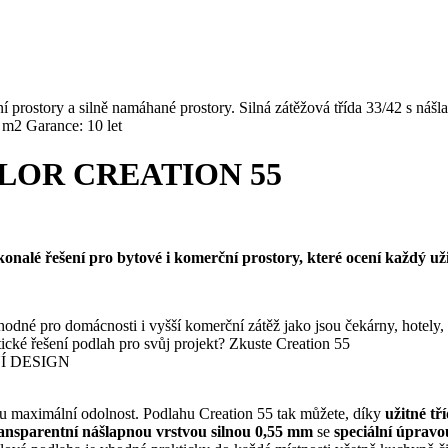
ory a silně namáhané prostory. Silná zátěžová třída 33/42 s nášla
 m2 Garance: 10 let
LOR CREATION 55
onalé řešení pro bytové i komerční prostory, které ocení každý uži
mácnosti i vyšší komerční zátěž jako jsou čekárny, hotely, k
řešení podlah pro svůj projekt? Zkuste Creation 55
Í DESIGN
ylu maximální odolnost. Podlahu Creation 55 tak můžete, díky
užitné tř
ansparentní nášlapnou vrstvou silnou 0,55 mm
se
speciální úprav