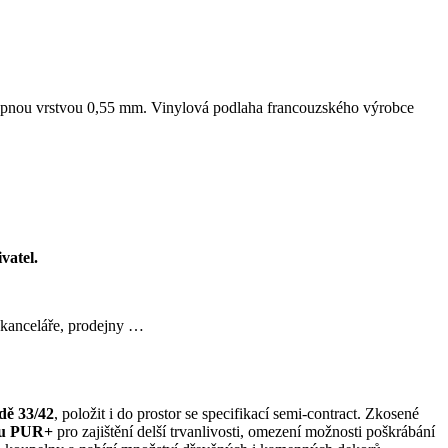
pnou vrstvou 0,55 mm. Vinylová podlaha francouzského výrobce
vatel.
anceláře, prodejny …
ídě 33/42
, položit i do prostor se specifikací semi-contract. Zkosené
ou PUR+
pro zajištění delší trvanlivosti, omezení možnosti poškrábání