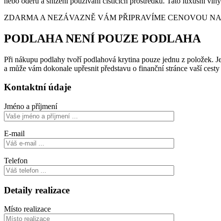
nebo oděru a snížení používání čistících prostředků. Tato luxusní v
ZDARMA A NEZÁVAZNĚ VÁM PŘIPRAVÍME CENOVOU NABÍ
PODLAHA NENÍ POUZE PODLAHA
Při nákupu podlahy tvoří podlahová krytina pouze jednu z položek. Je 
a může vám dokonale upřesnit představu o finanční stránce vaší cest
Kontaktní údaje
Jméno a příjmení
E-mail
Telefon
Detaily realizace
Místo realizace