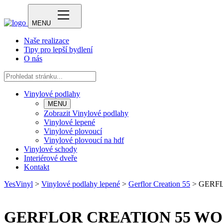
MENU
Naše realizace
Tipy pro lepší bydlení
O nás
Vinylové podlahy
MENU
Zobrazit Vinylové podlahy
Vinylové lepené
Vinylové plovoucí
Vinylové plovoucí na hdf
Vinylové schody
Interiérové dveře
Kontakt
YesVinyl
>
Vinylové podlahy lepené
>
Gerflor Creation 55
>
GERFL
GERFLOR CREATION 55 WO