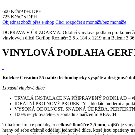
600 Kč/m² bez DPH
725 Kč/m² s DPH
Objednat zboží přes e-shop
Chci rozpočet s montáží/bez montáže
DOPRAVA V ČR ZDARMA. Odolná vinylová podlaha pro komerční prost
vinylových dílců Gerflor. Rozměr: 2,5 x 184 x 1219 mm Balení: 3,36
VINYLOVÁ PODLAHA GERF
Kolekce Creation 55 nabízí technologicky vyspělé a designově dok
Luxusní vinylové dílce
TRVALÁ INSTALACE NA PŘIPRAVENÝ PODKLAD – vhodné pro do
IDEÁLNÍ PRO NOVÉ PROJEKTY – hledáte moderní a praktické 
VYSOKÁ ODOLNOST, SNADNÁ ÚDRŽBA, PERFEKTN
100% recyklovatelné, v souladu s nařízením REACH
Tuhá konstrukce podlahy, o
celkové tloušťce 2,5 mm
, zajišťuje vin
hrany od sebe efektně oddělují jednotlivé dílce, které jsou opatřeny
tr