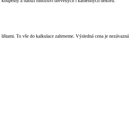
 či koupelny a nabízí množství dřevěných i kamenných dekorů.
mi lištami. To vše do kalkulace zahrneme. Výsledná cena je nezávazná