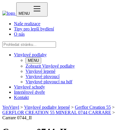
MENU
Naše realizace
Tipy pro lepší bydlení
O nás
Vinylové podlahy
MENU
Zobrazit Vinylové podlahy
Vinylové lepené
Vinylové plovoucí
Vinylové plovoucí na hdf
Vinylové schody
Interiérové dveře
Kontakt
YesVinyl
>
Vinylové podlahy lepené
>
Gerflor Creation 55
>
GERFLOR CREATION 55 MINERAL 0744 CARRARE
>
Carrare 0744_II