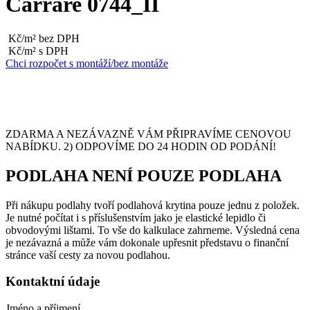
Carrare 0744_II
Kč/m² bez DPH
Kč/m² s DPH
Chci rozpočet s montáží/bez montáže
ZDARMA A NEZÁVAZNĚ VÁM PŘIPRAVÍME CENOVOU
NABÍDKU. 2) ODPOVÍME DO 24 HODIN OD PODÁNÍ!
PODLAHA NENÍ POUZE PODLAHA
Při nákupu podlahy tvoří podlahová krytina pouze jednu z položek.
Je nutné počítat i s příslušenstvím jako je elastické lepidlo či
obvodovými lištami. To vše do kalkulace zahrneme. Výsledná cena
je nezávazná a může vám dokonale upřesnit představu o finanční
stránce vaší cesty za novou podlahou.
Kontaktní údaje
Jméno a příjmení