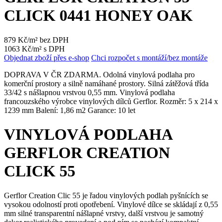
CLICK 0441 HONEY OAK
879 Kč/m² bez DPH
1063 Kč/m² s DPH
Objednat zboží přes e-shop
Chci rozpočet s montáží/bez montáže
DOPRAVA V ČR ZDARMA. Odolná vinylová podlaha pro
komerční prostory a silně namáhané prostory. Silná zátěžová třída
33/42 s nášlapnou vrstvou 0,55 mm. Vinylová podlaha
francouzského výrobce vinylových dílců Gerflor. Rozměr: 5 x 214 x
1239 mm Balení: 1,86 m2 Garance: 10 let
VINYLOVÁ PODLAHA
GERFLOR CREATION
CLICK 55
Gerflor Creation Clic 55 je řadou vinylových podlah pyšnících se
vysokou odolností proti opotřebení. Vinylové dílce se skládají z 0,55
mm silné transparentní nášlapné vrstvy, další vrstvou je samotný