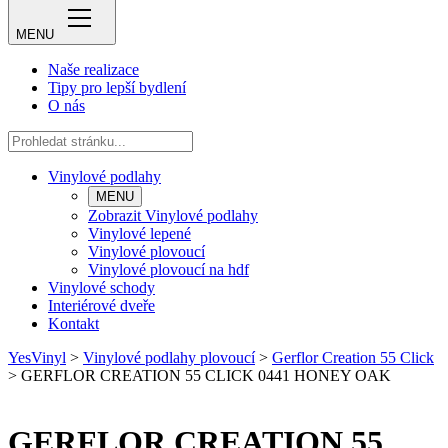
MENU
Naše realizace
Tipy pro lepší bydlení
O nás
Vinylové podlahy
MENU
Zobrazit Vinylové podlahy
Vinylové lepené
Vinylové plovoucí
Vinylové plovoucí na hdf
Vinylové schody
Interiérové dveře
Kontakt
YesVinyl
>
Vinylové podlahy plovoucí
>
Gerflor Creation 55 Click
>
GERFLOR CREATION 55 CLICK 0441 HONEY OAK
GERFLOR CREATION 55