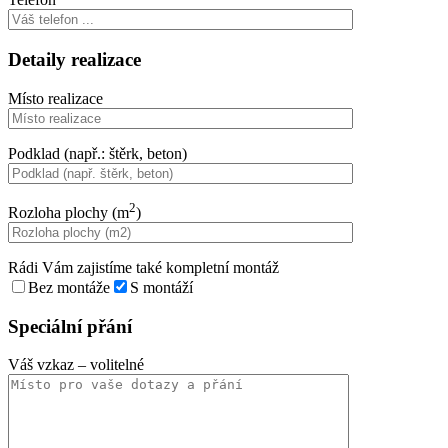
Detaily realizace
Místo realizace
Podklad (např.: štěrk, beton)
2
Rozloha plochy (m
)
Rádi Vám zajistíme také kompletní montáž
Bez montáže
S montáží
Speciální přání
Váš vzkaz
– volitelné