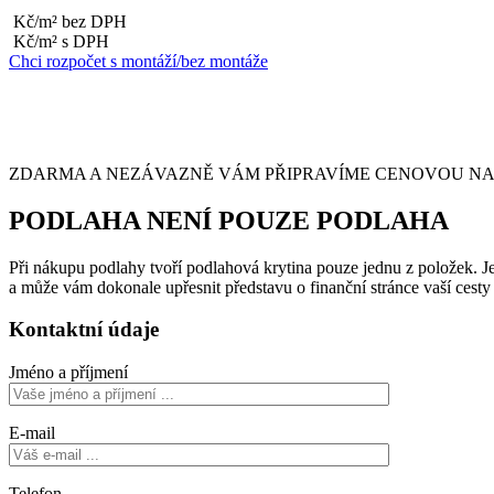
Kč/m² bez DPH
Kč/m² s DPH
Chci rozpočet s montáží/bez montáže
ZDARMA A NEZÁVAZNĚ VÁM PŘIPRAVÍME CENOVOU NABÍ
PODLAHA NENÍ POUZE PODLAHA
Při nákupu podlahy tvoří podlahová krytina pouze jednu z položek. Je 
a může vám dokonale upřesnit představu o finanční stránce vaší cest
Kontaktní údaje
Jméno a příjmení
E-mail
Telefon