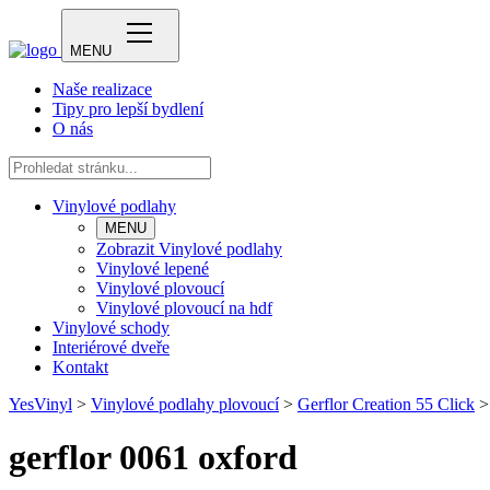
MENU
Naše realizace
Tipy pro lepší bydlení
O nás
Vinylové podlahy
MENU
Zobrazit Vinylové podlahy
Vinylové lepené
Vinylové plovoucí
Vinylové plovoucí na hdf
Vinylové schody
Interiérové dveře
Kontakt
YesVinyl
>
Vinylové podlahy plovoucí
>
Gerflor Creation 55 Click
gerflor 0061 oxford