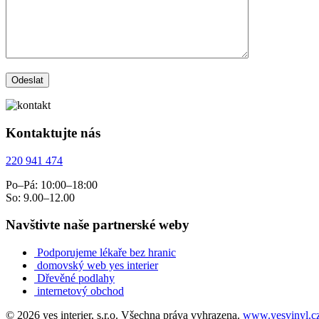
Kontaktujte nás
220 941 474
Po–Pá: 10:00–18:00
So: 9.00–12.00
Navštivte naše partnerské weby
Podporujeme lékaře bez hranic
domovský web yes interier
Dřevěné podlahy
internetový obchod
© 2026 yes interier, s.r.o. Všechna práva vyhrazena.
www.yesvinyl.c