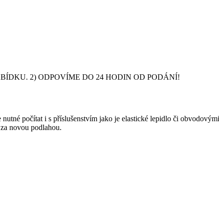
DKU. 2) ODPOVÍME DO 24 HODIN OD PODÁNÍ!
nutné počítat i s příslušenstvím jako je elastické lepidlo či obvodový
y za novou podlahou.