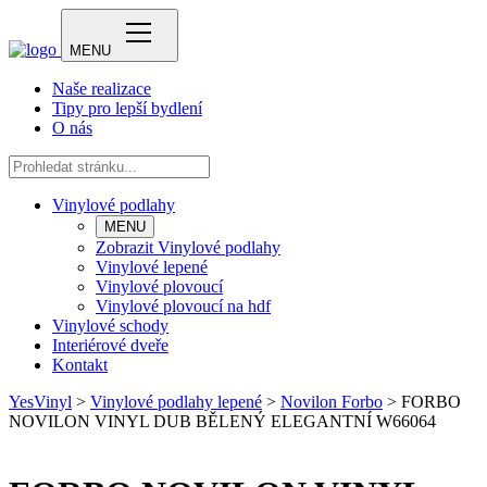
MENU
Naše realizace
Tipy pro lepší bydlení
O nás
Vinylové podlahy
MENU
Zobrazit Vinylové podlahy
Vinylové lepené
Vinylové plovoucí
Vinylové plovoucí na hdf
Vinylové schody
Interiérové dveře
Kontakt
YesVinyl
>
Vinylové podlahy lepené
>
Novilon Forbo
>
FORBO
NOVILON VINYL DUB BĚLENÝ ELEGANTNÍ W66064