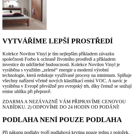
VYTVÁŘÍME LEPŠÍ PROSTŘEDÍ
Kolekce Novilon Vinyl je tím nejlepším příkladem závazku
společnosti Forbo k ochraně životního prostředí a příkladem
investice do udržitelné budoucnosti. Kolekce Novilon Vinyl je
vyráběna s využitím „zelené“ energie a moderní výrobní
technologie, která redukuje využívané procesy na minimum. Splňuje
všechny nařízení včetně nových klasifikací emisí VOC. A navíc je
vyráběna v Evropě převážně pro evropský trh, díky čemuž se snižují
emise uhlíku při přepravě.
ZDARMA A NEZÁVAZNĚ VÁM PŘIPRAVÍME CENOVOU
NABÍDKU. 2) ODPOVÍME DO 24 HODIN OD PODÁNÍ!
PODLAHA NENÍ POUZE PODLAHA
Při nákupu podlahy tvoří podlahová krytina pouze jednu z položek.