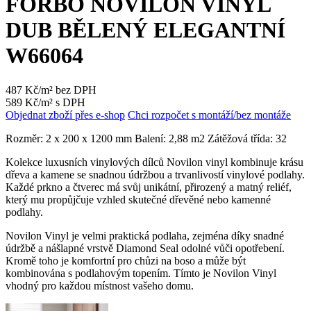
FORBO NOVILON VINYL
DUB BĚLENÝ ELEGANTNÍ
W66064
487 Kč/m² bez DPH
589 Kč/m² s DPH
Objednat zboží přes e-shop
Chci rozpočet s montáží/bez montáže
Rozměr: 2 x 200 x 1200 mm Balení: 2,88 m2 Zátěžová třída: 32
Kolekce luxusních vinylových dílců Novilon vinyl kombinuje krásu
dřeva a kamene se snadnou údržbou a trvanlivostí vinylové podlahy.
Každé prkno a čtverec má svůj unikátní, přirozený a matný reliéf,
který mu propůjčuje vzhled skutečné dřevěné nebo kamenné
podlahy.
Novilon Vinyl je velmi praktická podlaha, zejména díky snadné
údržbě a nášlapné vrstvě Diamond Seal odolné vůči opotřebení.
Kromě toho je komfortní pro chůzi na boso a může být
kombinována s podlahovým topením. Tímto je Novilon Vinyl
vhodný pro každou místnost vašeho domu.