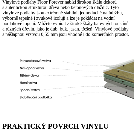
Vinylové podlahy Floor Forever nabízí širokou škálu dekorů
s autentickou strukturou dřeva nebo betonových dlaždic. Tyto
vinylové podlahy jsou extrémně stabilní, jednoduché na údržbu,
výborně tepelně i zvukově izolují a lze je pokládat na vodní
podlahové topení. Můžete vybírat z široké škály barevných odstínů
a různých dřevin, jako je dub, buk, jasan, třešeň. Vinylové podlahy
s nášlapnou vrstvou 0,55 mm jsou vhodné i do komerčních prostor.
PRAKTICKÝ POVRCH VINYLU