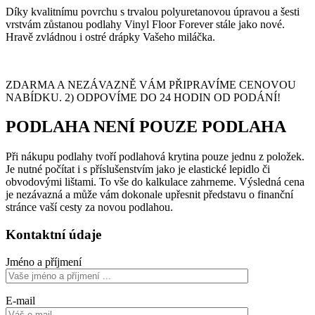
Díky kvalitnímu povrchu s trvalou polyuretanovou úpravou a šesti
vrstvám zůstanou podlahy Vinyl Floor Forever stále jako nové.
Hravě zvládnou i ostré drápky Vašeho miláčka.
ZDARMA A NEZÁVAZNĚ VÁM PŘIPRAVÍME CENOVOU
NABÍDKU. 2) ODPOVÍME DO 24 HODIN OD PODÁNÍ!
PODLAHA NENÍ POUZE PODLAHA
Při nákupu podlahy tvoří podlahová krytina pouze jednu z položek.
Je nutné počítat i s příslušenstvím jako je elastické lepidlo či
obvodovými lištami. To vše do kalkulace zahrneme. Výsledná cena
je nezávazná a může vám dokonale upřesnit představu o finanční
stránce vaší cesty za novou podlahou.
Kontaktní údaje
Jméno a příjmení
E-mail