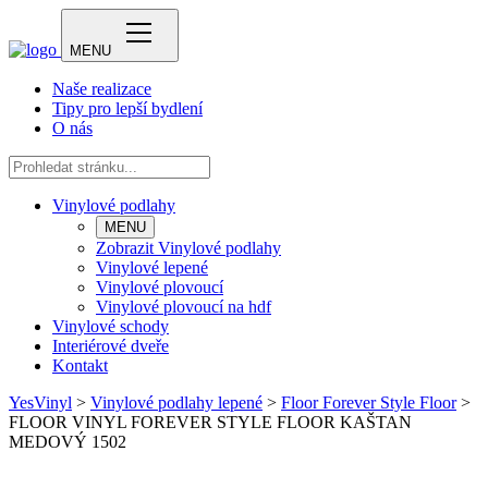
MENU
Naše realizace
Tipy pro lepší bydlení
O nás
Vinylové podlahy
MENU
Zobrazit Vinylové podlahy
Vinylové lepené
Vinylové plovoucí
Vinylové plovoucí na hdf
Vinylové schody
Interiérové dveře
Kontakt
YesVinyl
>
Vinylové podlahy lepené
>
Floor Forever Style Floor
>
FLOOR VINYL FOREVER STYLE FLOOR KAŠTAN
MEDOVÝ 1502