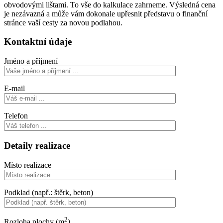
obvodovými lištami. To vše do kalkulace zahrneme. Výsledná cena
je nezávazná a může vám dokonale upřesnit představu o finanční
stránce vaší cesty za novou podlahou.
Kontaktní údaje
Jméno a příjmení
E-mail
Telefon
Detaily realizace
Místo realizace
Podklad (např.: štěrk, beton)
2
Rozloha plochy (m
)