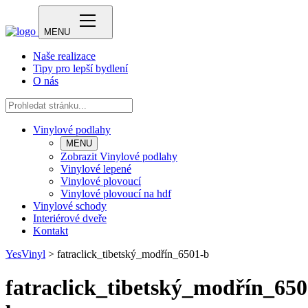
MENU
Naše realizace
Tipy pro lepší bydlení
O nás
Vinylové podlahy
MENU
Zobrazit Vinylové podlahy
Vinylové lepené
Vinylové plovoucí
Vinylové plovoucí na hdf
Vinylové schody
Interiérové dveře
Kontakt
YesVinyl
>
fatraclick_tibetský_modřín_6501-b
fatraclick_tibetský_modřín_650