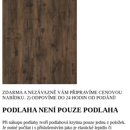
ZDARMA A NEZÁVAZNĚ VÁM PŘIPRAVÍME CENOVOU
NABÍDKU. 2) ODPOVÍME DO 24 HODIN OD PODÁNÍ!
PODLAHA NENÍ POUZE PODLAHA
Při nákupu podlahy tvoří podlahová krytina pouze jednu z položek.
Je nutné počítat i s příslušenstvím jako je elastické lepidlo či