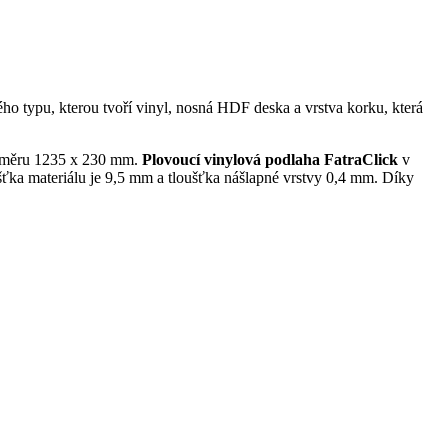
o typu, kterou tvoří vinyl, nosná HDF deska a vrstva korku, která
ozměru 1235 x 230 mm.
Plovoucí vinylová podlaha FatraClick
v
šťka materiálu je 9,5 mm a tloušťka nášlapné vrstvy 0,4 mm. Díky