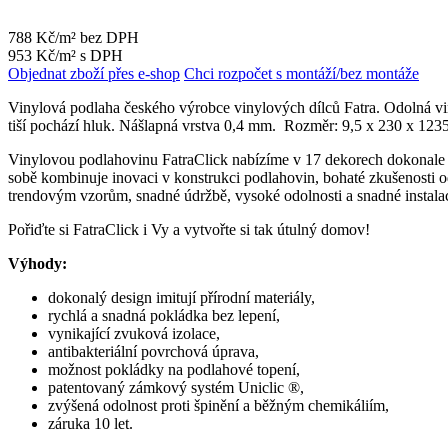
788 Kč/m² bez DPH
953 Kč/m² s DPH
Objednat zboží přes e-shop
Chci rozpočet s montáží/bez montáže
Vinylová podlaha českého výrobce vinylových dílců Fatra. Odolná vin
tiší pochází hluk. Nášlapná vrstva 0,4 mm. Rozměr: 9,5 x 230 x 12
Vinylovou podlahovinu FatraClick nabízíme v 17 dekorech dokonale
sobě kombinuje inovaci v konstrukci podlahovin, bohaté zkušenosti o
trendovým vzorům, snadné údržbě, vysoké odolnosti a snadné instalac
Pořiďte si FatraClick i Vy a vytvořte si tak útulný domov!
Výhody:
dokonalý design imitují přírodní materiály,
rychlá a snadná pokládka bez lepení,
vynikající zvuková izolace,
antibakteriální povrchová úprava,
možnost pokládky na podlahové topení,
patentovaný zámkový systém Uniclic ®,
zvýšená odolnost proti špinění a běžným chemikáliím,
záruka 10 let.