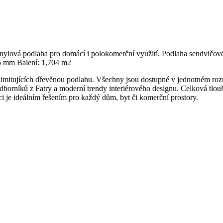
ylová podlaha pro domácí i polokomerční využití. Podlaha sendvičovéh
35 mm Balení: 1,704 m2
 imitujících dřevěnou podlahu. Všechny jsou dostupné v jednotném r
dborníků z Fatry a moderní trendy interiérového designu. Celková tlou
i je ideálním řešením pro každý dům, byt či komerční prostory.