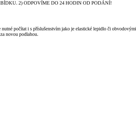
DKU. 2) ODPOVÍME DO 24 HODIN OD PODÁNÍ!
nutné počítat i s příslušenstvím jako je elastické lepidlo či obvodový
y za novou podlahou.