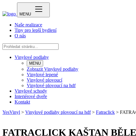
MENU
Naše realizace
Tipy pro lepší bydlení
O nás
Vinylové podlahy
MENU
Zobrazit Vinylové podlahy
Vinylové lepené
Vinylové plovoucí
Vinylové plovoucí na hdf
Vinylové schody
Interiérové dveře
Kontakt
YesVinyl
>
Vinylové podlahy plovoucí na hdf
>
Fatraclick
>
FATRA
FATRACLICK KAŠTAN BĚLEN