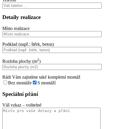
Detaily realizace
Místo realizace
Podklad (např.: štěrk, beton)
2
Rozloha plochy (m
)
Rádi Vám zajistíme také kompletní montáž
Bez montáže
S montáží
Speciální přání
Váš vzkaz
– volitelné