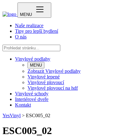
MENU
Naše realizace
Tipy pro lepší bydlení
O nás
Vinylové podlahy
MENU
Zobrazit Vinylové podlahy
Vinylové lepené
Vinylové plovoucí
Vinylové plovoucí na hdf
Vinylové schody
Interiérové dveře
Kontakt
YesVinyl
>
ESC005_02
ESC005_02