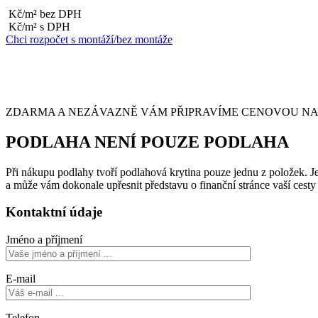
Kč/m² bez DPH
Kč/m² s DPH
Chci rozpočet s montáží/bez montáže
ZDARMA A NEZÁVAZNĚ VÁM PŘIPRAVÍME CENOVOU NABÍ
PODLAHA NENÍ POUZE PODLAHA
Při nákupu podlahy tvoří podlahová krytina pouze jednu z položek. Je 
a může vám dokonale upřesnit představu o finanční stránce vaší cest
Kontaktní údaje
Jméno a příjmení
E-mail
Telefon