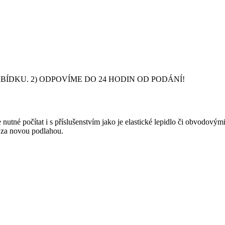
DKU. 2) ODPOVÍME DO 24 HODIN OD PODÁNÍ!
nutné počítat i s příslušenstvím jako je elastické lepidlo či obvodový
y za novou podlahou.