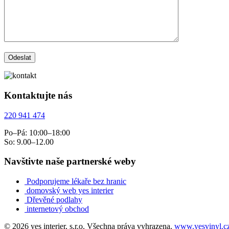
Kontaktujte nás
220 941 474
Po–Pá: 10:00–18:00
So: 9.00–12.00
Navštivte naše partnerské weby
Podporujeme lékaře bez hranic
domovský web yes interier
Dřevěné podlahy
internetový obchod
© 2026 yes interier, s.r.o. Všechna práva vyhrazena.
www.yesvinyl.c