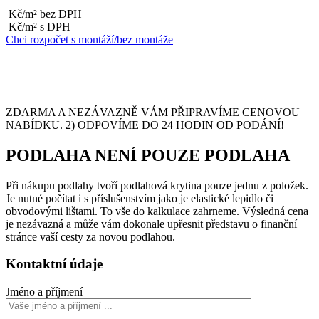
Kč/m² bez DPH
Kč/m² s DPH
Chci rozpočet s montáží/bez montáže
ZDARMA A NEZÁVAZNĚ VÁM PŘIPRAVÍME CENOVOU
NABÍDKU. 2) ODPOVÍME DO 24 HODIN OD PODÁNÍ!
PODLAHA NENÍ POUZE PODLAHA
Při nákupu podlahy tvoří podlahová krytina pouze jednu z položek.
Je nutné počítat i s příslušenstvím jako je elastické lepidlo či
obvodovými lištami. To vše do kalkulace zahrneme. Výsledná cena
je nezávazná a může vám dokonale upřesnit představu o finanční
stránce vaší cesty za novou podlahou.
Kontaktní údaje
Jméno a příjmení