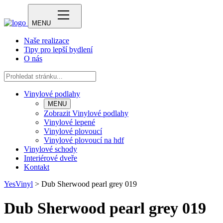
MENU
Naše realizace
Tipy pro lepší bydlení
O nás
Vinylové podlahy
MENU
Zobrazit Vinylové podlahy
Vinylové lepené
Vinylové plovoucí
Vinylové plovoucí na hdf
Vinylové schody
Interiérové dveře
Kontakt
YesVinyl
>
Dub Sherwood pearl grey 019
Dub Sherwood pearl grey 019