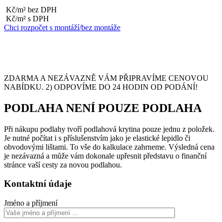
Kč/m² bez DPH
Kč/m² s DPH
Chci rozpočet s montáží/bez montáže
ZDARMA A NEZÁVAZNĚ VÁM PŘIPRAVÍME CENOVOU
NABÍDKU. 2) ODPOVÍME DO 24 HODIN OD PODÁNÍ!
PODLAHA NENÍ POUZE PODLAHA
Při nákupu podlahy tvoří podlahová krytina pouze jednu z položek.
Je nutné počítat i s příslušenstvím jako je elastické lepidlo či
obvodovými lištami. To vše do kalkulace zahrneme. Výsledná cena
je nezávazná a může vám dokonale upřesnit představu o finanční
stránce vaší cesty za novou podlahou.
Kontaktní údaje
Jméno a příjmení