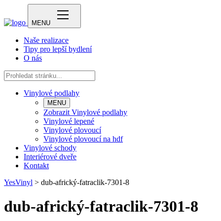
MENU
Naše realizace
Tipy pro lepší bydlení
O nás
Vinylové podlahy
MENU
Zobrazit Vinylové podlahy
Vinylové lepené
Vinylové plovoucí
Vinylové plovoucí na hdf
Vinylové schody
Interiérové dveře
Kontakt
YesVinyl
>
dub-africký-fatraclik-7301-8
dub-africký-fatraclik-7301-8