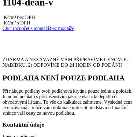
1104-dean-v
Kč/m² bez DPH
Kč/m² s DPH
Chci rozpočet s montáží/bez montáže
ZDARMA A NEZÁVAZNĚ VÁM PŘIPRAVÍME CENOVOU
NABÍDKU. 2) ODPOVÍME DO 24 HODIN OD PODÁNÍ!
PODLAHA NENÍ POUZE PODLAHA
Při nákupu podlahy tvoří podlahová krytina pouze jednu z položek.
Je nutné počítat i s příslušenstvím jako je elastické lepidlo či
obvodovými lištami. To vše do kalkulace zahrneme. Výsledná cena
je nezávazná a může vám dokonale upřesnit představu o finanční
stránce vaší cesty za novou podlahou.
Kontaktní údaje
Jméno a příjmení