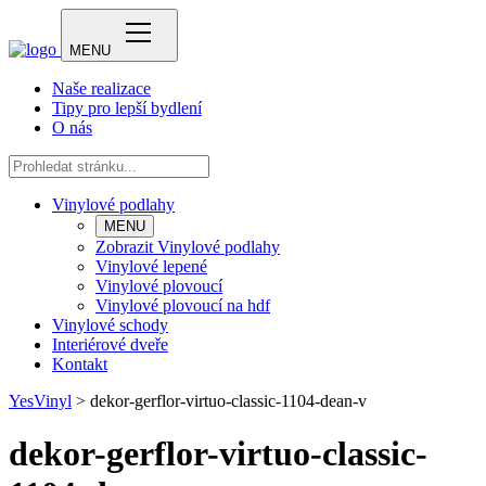
MENU
Naše realizace
Tipy pro lepší bydlení
O nás
Vinylové podlahy
MENU
Zobrazit Vinylové podlahy
Vinylové lepené
Vinylové plovoucí
Vinylové plovoucí na hdf
Vinylové schody
Interiérové dveře
Kontakt
YesVinyl
>
dekor-gerflor-virtuo-classic-1104-dean-v
dekor-gerflor-virtuo-classic-