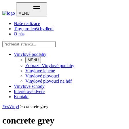
MENU
Naše realizace
Tipy pro lepší bydlení
O nás
Vinylové podlahy
MENU
Zobrazit Vinylové podlahy
Vinylové lepené
Vinylové plovoucí
Vinylové plovoucí na hdf
Vinylové schody
Interiérové dveře
Kontakt
YesVinyl
>
concrete grey
concrete grey