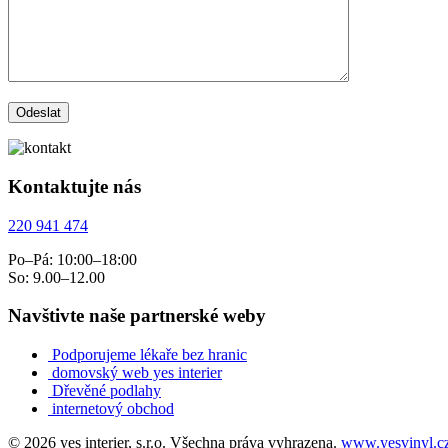
Kontaktujte nás
220 941 474
Po–Pá: 10:00–18:00
So: 9.00–12.00
Navštivte naše partnerské weby
Podporujeme lékaře bez hranic
domovský web yes interier
Dřevěné podlahy
internetový obchod
© 2026 yes interier, s.r.o. Všechna práva vyhrazena.
www.yesvinyl.c