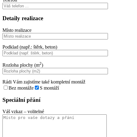
Detaily realizace
Místo realizace
Podklad (např.: štěrk, beton)
2
Rozloha plochy (m
)
Rádi Vám zajistíme také kompletní montáž
Bez montáže
S montáží
Speciální přání
Váš vzkaz
– volitelné