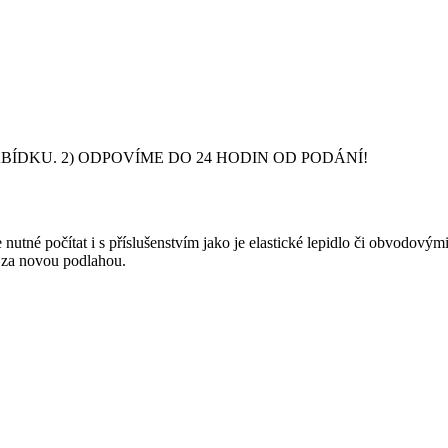
DKU. 2) ODPOVÍME DO 24 HODIN OD PODÁNÍ!
nutné počítat i s příslušenstvím jako je elastické lepidlo či obvodový
y za novou podlahou.