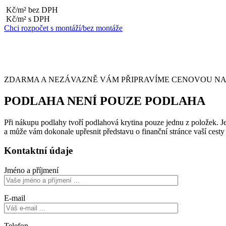
Kč/m² bez DPH
Kč/m² s DPH
Chci rozpočet s montáží/bez montáže
ZDARMA A NEZÁVAZNĚ VÁM PŘIPRAVÍME CENOVOU NABÍ
PODLAHA NENÍ POUZE PODLAHA
Při nákupu podlahy tvoří podlahová krytina pouze jednu z položek. Je 
a může vám dokonale upřesnit představu o finanční stránce vaší cest
Kontaktní údaje
Jméno a příjmení
E-mail
Telefon