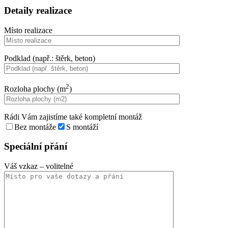
Detaily realizace
Místo realizace
Podklad (např.: štěrk, beton)
2
Rozloha plochy (m
)
Rádi Vám zajistíme také kompletní montáž
Bez montáže
S montáží
Speciální přání
Váš vzkaz
– volitelné