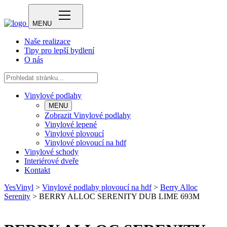
MENU
Naše realizace
Tipy pro lepší bydlení
O nás
Vinylové podlahy
MENU
Zobrazit Vinylové podlahy
Vinylové lepené
Vinylové plovoucí
Vinylové plovoucí na hdf
Vinylové schody
Interiérové dveře
Kontakt
YesVinyl
>
Vinylové podlahy plovoucí na hdf
>
Berry Alloc
Serenity
>
BERRY ALLOC SERENITY DUB LIME 693M