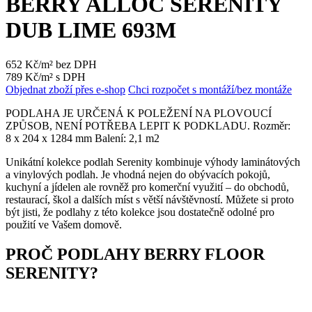
BERRY ALLOC SERENITY
DUB LIME 693M
652 Kč/m² bez DPH
789 Kč/m² s DPH
Objednat zboží přes e-shop
Chci rozpočet s montáží/bez montáže
PODLAHA JE URČENÁ K POLEŽENÍ NA PLOVOUCÍ
ZPŮSOB, NENÍ POTŘEBA LEPIT K PODKLADU. Rozměr:
8 x 204 x 1284 mm Balení: 2,1 m2
Unikátní kolekce podlah Serenity kombinuje výhody laminátových
a vinylových podlah. Je vhodná nejen do obývacích pokojů,
kuchyní a jídelen ale rovněž pro komerční využití – do obchodů,
restaurací, škol a dalších míst s větší návštěvností. Můžete si proto
být jisti, že podlahy z této kolekce jsou dostatečně odolné pro
použití ve Vašem domově.
PROČ PODLAHY BERRY FLOOR
SERENITY?