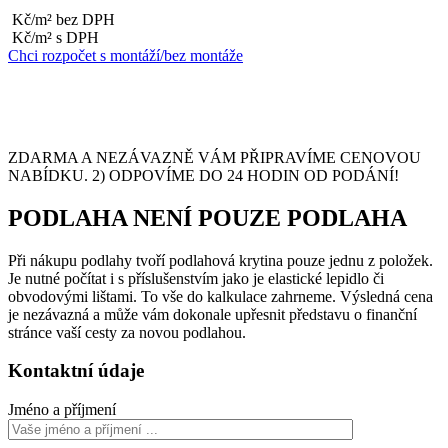
Kč/m² bez DPH
Kč/m² s DPH
Chci rozpočet s montáží/bez montáže
ZDARMA A NEZÁVAZNĚ VÁM PŘIPRAVÍME CENOVOU
NABÍDKU. 2) ODPOVÍME DO 24 HODIN OD PODÁNÍ!
PODLAHA NENÍ POUZE PODLAHA
Při nákupu podlahy tvoří podlahová krytina pouze jednu z položek.
Je nutné počítat i s příslušenstvím jako je elastické lepidlo či
obvodovými lištami. To vše do kalkulace zahrneme. Výsledná cena
je nezávazná a může vám dokonale upřesnit představu o finanční
stránce vaší cesty za novou podlahou.
Kontaktní údaje
Jméno a příjmení