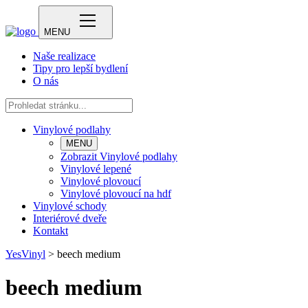
MENU
Naše realizace
Tipy pro lepší bydlení
O nás
Vinylové podlahy
MENU
Zobrazit Vinylové podlahy
Vinylové lepené
Vinylové plovoucí
Vinylové plovoucí na hdf
Vinylové schody
Interiérové dveře
Kontakt
YesVinyl
>
beech medium
beech medium