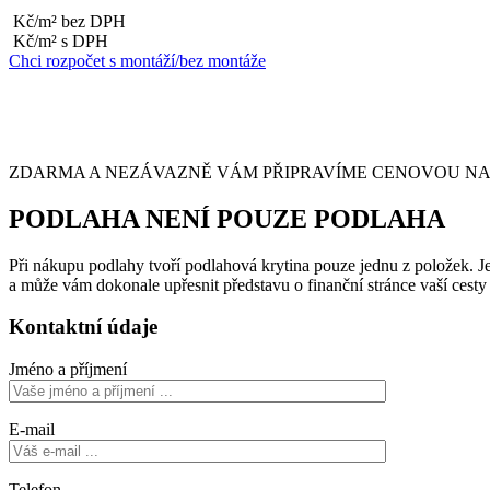
Kč/m² bez DPH
Kč/m² s DPH
Chci rozpočet s montáží/bez montáže
ZDARMA A NEZÁVAZNĚ VÁM PŘIPRAVÍME CENOVOU NABÍ
PODLAHA NENÍ POUZE PODLAHA
Při nákupu podlahy tvoří podlahová krytina pouze jednu z položek. Je 
a může vám dokonale upřesnit představu o finanční stránce vaší cest
Kontaktní údaje
Jméno a příjmení
E-mail
Telefon