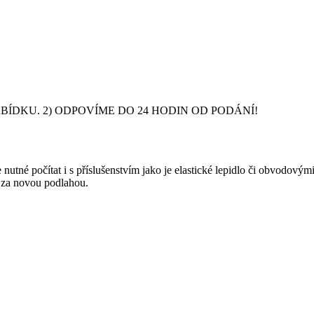
DKU. 2) ODPOVÍME DO 24 HODIN OD PODÁNÍ!
nutné počítat i s příslušenstvím jako je elastické lepidlo či obvodový
y za novou podlahou.