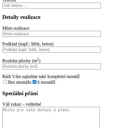
Detaily realizace
Místo realizace
Podklad (např.: štěrk, beton)
2
Rozloha plochy (m
)
Rádi Vám zajistíme také kompletní montáž
Bez montáže
S montáží
Speciální přání
Váš vzkaz
– volitelné