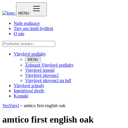
MENU
Naše realizace
Tipy pro lepší bydlení
O nás
Vinylové podlahy
MENU
Zobrazit Vinylové podlahy
Vinylové lepené
Vinylové plovoucí
Vinylové plovoucí na hdf
Vinylové schody
Interiérové dveře
Kontakt
YesVinyl
>
amtico first english oak
amtico first english oak