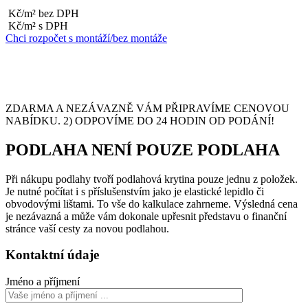
Kč/m² bez DPH
Kč/m² s DPH
Chci rozpočet s montáží/bez montáže
ZDARMA A NEZÁVAZNĚ VÁM PŘIPRAVÍME CENOVOU
NABÍDKU. 2) ODPOVÍME DO 24 HODIN OD PODÁNÍ!
PODLAHA NENÍ POUZE PODLAHA
Při nákupu podlahy tvoří podlahová krytina pouze jednu z položek.
Je nutné počítat i s příslušenstvím jako je elastické lepidlo či
obvodovými lištami. To vše do kalkulace zahrneme. Výsledná cena
je nezávazná a může vám dokonale upřesnit představu o finanční
stránce vaší cesty za novou podlahou.
Kontaktní údaje
Jméno a příjmení