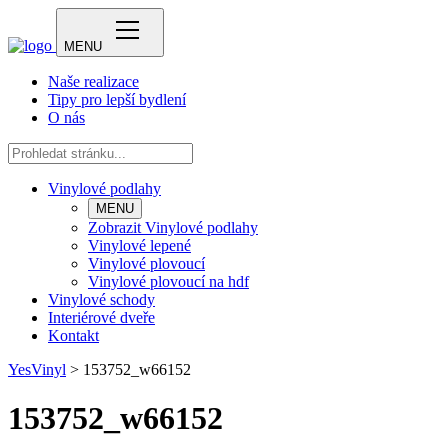
MENU
Naše realizace
Tipy pro lepší bydlení
O nás
Vinylové podlahy
MENU
Zobrazit Vinylové podlahy
Vinylové lepené
Vinylové plovoucí
Vinylové plovoucí na hdf
Vinylové schody
Interiérové dveře
Kontakt
YesVinyl
>
153752_w66152
153752_w66152