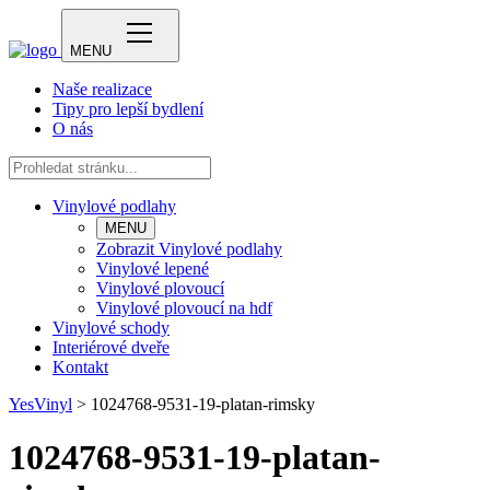
MENU
Naše realizace
Tipy pro lepší bydlení
O nás
Vinylové podlahy
MENU
Zobrazit Vinylové podlahy
Vinylové lepené
Vinylové plovoucí
Vinylové plovoucí na hdf
Vinylové schody
Interiérové dveře
Kontakt
YesVinyl
>
1024768-9531-19-platan-rimsky
1024768-9531-19-platan-