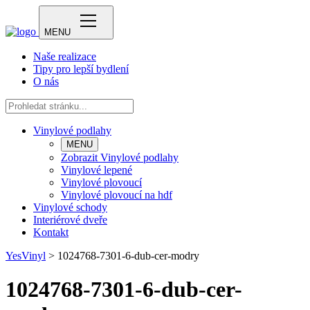
MENU
Naše realizace
Tipy pro lepší bydlení
O nás
Vinylové podlahy
MENU
Zobrazit Vinylové podlahy
Vinylové lepené
Vinylové plovoucí
Vinylové plovoucí na hdf
Vinylové schody
Interiérové dveře
Kontakt
YesVinyl
>
1024768-7301-6-dub-cer-modry
1024768-7301-6-dub-cer-