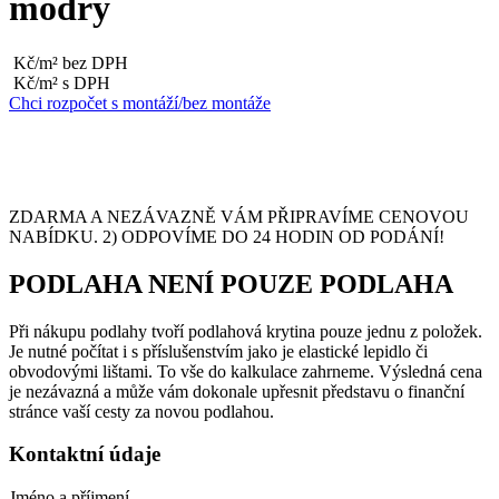
modry
Kč/m² bez DPH
Kč/m² s DPH
Chci rozpočet s montáží/bez montáže
ZDARMA A NEZÁVAZNĚ VÁM PŘIPRAVÍME CENOVOU
NABÍDKU. 2) ODPOVÍME DO 24 HODIN OD PODÁNÍ!
PODLAHA NENÍ POUZE PODLAHA
Při nákupu podlahy tvoří podlahová krytina pouze jednu z položek.
Je nutné počítat i s příslušenstvím jako je elastické lepidlo či
obvodovými lištami. To vše do kalkulace zahrneme. Výsledná cena
je nezávazná a může vám dokonale upřesnit představu o finanční
stránce vaší cesty za novou podlahou.
Kontaktní údaje
Jméno a příjmení