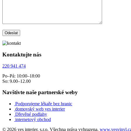
Kontaktujte nás
220 941 474
Po–Pá: 10:00–18:00
So: 9.00–12.00
Navštivte naše partnerské weby
Podporujeme lékaře bez hranic
domovský web yes interier
Dřevěné podlahy
internetový obchod
© 2026 yes interier, s.r.o. Všechna práva vyhrazena.
www.yesvinyl.c