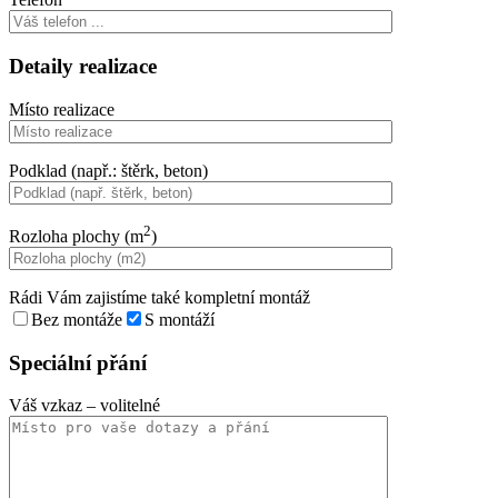
Detaily realizace
Místo realizace
Podklad (např.: štěrk, beton)
2
Rozloha plochy (m
)
Rádi Vám zajistíme také kompletní montáž
Bez montáže
S montáží
Speciální přání
Váš vzkaz
– volitelné