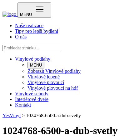
MENU
Naše realizace
Tipy pro lepší bydlení
O nás
Vinylové podlahy
MENU
Zobrazit Vinylové podlahy
Vinylové lepené
Vinylové plovoucí
Vinylové plovoucí na hdf
Vinylové schody
Interiérové dveře
Kontakt
YesVinyl
>
1024768-6500-a-dub-svetly
1024768-6500-a-dub-svetly