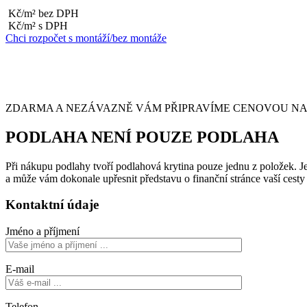
Kč/m² bez DPH
Kč/m² s DPH
Chci rozpočet s montáží/bez montáže
ZDARMA A NEZÁVAZNĚ VÁM PŘIPRAVÍME CENOVOU NABÍ
PODLAHA NENÍ POUZE PODLAHA
Při nákupu podlahy tvoří podlahová krytina pouze jednu z položek. Je 
a může vám dokonale upřesnit představu o finanční stránce vaší cest
Kontaktní údaje
Jméno a příjmení
E-mail
Telefon