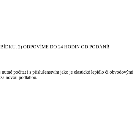
DKU. 2) ODPOVÍME DO 24 HODIN OD PODÁNÍ!
nutné počítat i s příslušenstvím jako je elastické lepidlo či obvodový
y za novou podlahou.