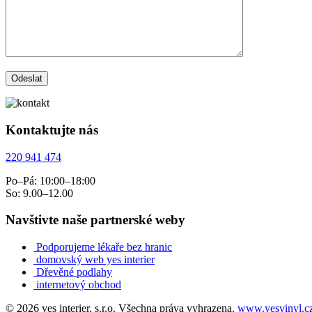
Kontaktujte nás
220 941 474
Po–Pá: 10:00–18:00
So: 9.00–12.00
Navštivte naše partnerské weby
Podporujeme lékaře bez hranic
domovský web yes interier
Dřevěné podlahy
internetový obchod
© 2026 yes interier, s.r.o. Všechna práva vyhrazena.
www.yesvinyl.c