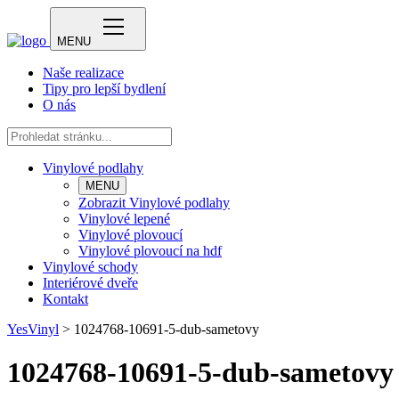
MENU
Naše realizace
Tipy pro lepší bydlení
O nás
Vinylové podlahy
MENU
Zobrazit Vinylové podlahy
Vinylové lepené
Vinylové plovoucí
Vinylové plovoucí na hdf
Vinylové schody
Interiérové dveře
Kontakt
YesVinyl
>
1024768-10691-5-dub-sametovy
1024768-10691-5-dub-sametovy