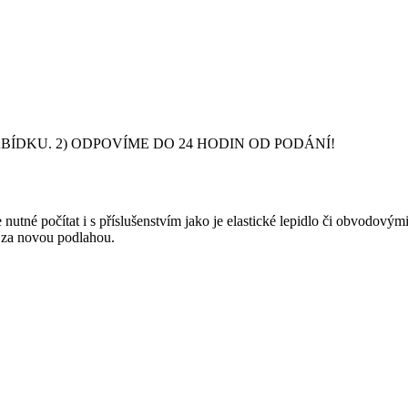
DKU. 2) ODPOVÍME DO 24 HODIN OD PODÁNÍ!
nutné počítat i s příslušenstvím jako je elastické lepidlo či obvodový
y za novou podlahou.