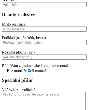
Detaily realizace
Místo realizace
Podklad (např.: štěrk, beton)
2
Rozloha plochy (m
)
Rádi Vám zajistíme také kompletní montáž
Bez montáže
S montáží
Speciální přání
Váš vzkaz
– volitelné