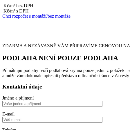
Kč/m² bez DPH
Kč/m² s DPH
Chci rozpočet s montáží/bez montáže
ZDARMA A NEZÁVAZNĚ VÁM PŘIPRAVÍME CENOVOU NABÍ
PODLAHA NENÍ POUZE PODLAHA
Při nákupu podlahy tvoří podlahová krytina pouze jednu z položek. Je 
a může vám dokonale upřesnit představu o finanční stránce vaší cest
Kontaktní údaje
Jméno a příjmení
E-mail
Telefon