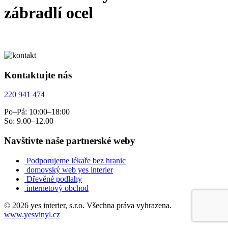
zábradlí ocel
Kontaktujte nás
220 941 474
Po–Pá: 10:00–18:00
So: 9.00–12.00
Navštivte naše partnerské weby
Podporujeme lékaře bez hranic
domovský web yes interier
Dřevěné podlahy
internetový obchod
© 2026 yes interier, s.r.o. Všechna práva vyhrazena.
www.yesvinyl.cz