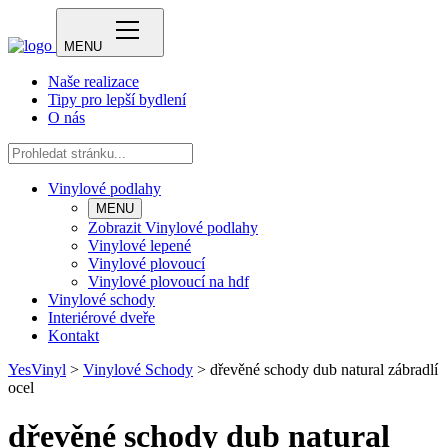
MENU
Naše realizace
Tipy pro lepší bydlení
O nás
Vinylové podlahy
MENU
Zobrazit Vinylové podlahy
Vinylové lepené
Vinylové plovoucí
Vinylové plovoucí na hdf
Vinylové schody
Interiérové dveře
Kontakt
YesVinyl
>
Vinylové Schody
>
dřevěné schody dub natural zábradlí
ocel
dřevěné schody dub natural