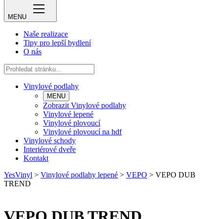
MENU
Naše realizace
Tipy pro lepší bydlení
O nás
Vinylové podlahy
MENU
Zobrazit Vinylové podlahy
Vinylové lepené
Vinylové plovoucí
Vinylové plovoucí na hdf
Vinylové schody
Interiérové dveře
Kontakt
YesVinyl
>
Vinylové podlahy lepené
>
VEPO
>
VEPO DUB
TREND
VEPO DUB TREND