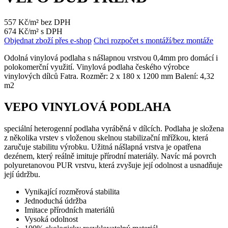
557 Kč/m² bez DPH
674 Kč/m² s DPH
Objednat zboží přes e-shop
Chci rozpočet s montáží/bez montáže
Odolná vinylová podlaha s nášlapnou vrstvou 0,4mm pro domácí i
polokomerční využití. Vinylová podlaha českého výrobce
vinylových dílců Fatra. Rozměr: 2 x 180 x 1200 mm Balení: 4,32
m2
VEPO VINYLOVÁ PODLAHA
speciální heterogenní podlaha vyráběná v dílcích. P
odlaha je složena
z několika vrstev s vloženou skelnou stabilizační mřížkou, která
zaručuje stabilitu výrobku. Užitná nášlapná vrstva je opatřena
dezénem, který reálně imituje přírodní materiály. Navíc má povrch
polyuretanovou PUR vrstvu, která zvyšuje její odolnost a usnadňuje
její údržbu.
Vynikající rozměrová stabilita
Jednoduchá údržba
Imitace přírodních materiálů
Vysoká odolnost