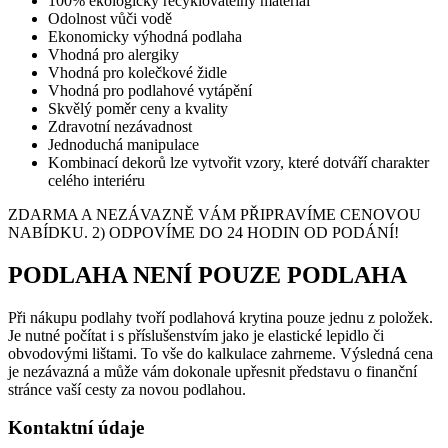
100% ekologicky recyklovatelný materiál
Odolnost vůči vodě
Ekonomicky výhodná podlaha
Vhodná pro alergiky
Vhodná pro kolečkové židle
Vhodná pro podlahové vytápění
Skvělý poměr ceny a kvality
Zdravotní nezávadnost
Jednoduchá manipulace
Kombinací dekorů lze vytvořit vzory, které dotváří charakter
celého interiéru
ZDARMA A NEZÁVAZNĚ VÁM PŘIPRAVÍME CENOVOU
NABÍDKU. 2) ODPOVÍME DO 24 HODIN OD PODÁNÍ!
PODLAHA NENÍ POUZE PODLAHA
Při nákupu podlahy tvoří podlahová krytina pouze jednu z položek.
Je nutné počítat i s příslušenstvím jako je elastické lepidlo či
obvodovými lištami. To vše do kalkulace zahrneme. Výsledná cena
je nezávazná a může vám dokonale upřesnit představu o finanční
stránce vaší cesty za novou podlahou.
Kontaktní údaje