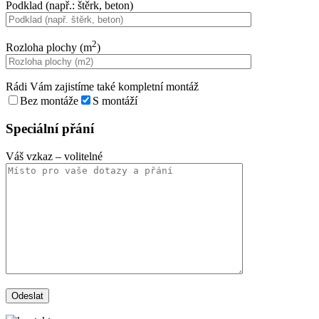
Podklad (např.: štěrk, beton)
2
Rozloha plochy (m
)
Rádi Vám zajistíme také kompletní montáž
Bez montáže
S montáží
Speciální přání
Váš vzkaz
– volitelné