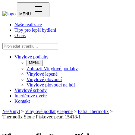
MENU
Naše realizace
Tipy pro lepší bydlení
O nás
Vinylové podlahy
MENU
Zobrazit Vinylové podlahy
Vinylové lepené
Vinylové plovoucí
Vinylové plovoucí na hdf
Vinylové schody
Interiérové dveře
Kontakt
YesVinyl
>
Vinylové podlahy lepené
>
Fatra Thermofix
>
Thermofix Stone Pískovec pearl 15418-1