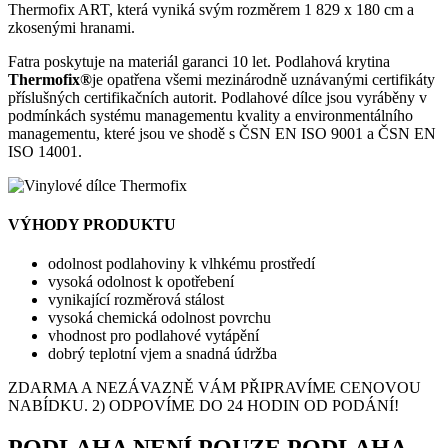
Thermofix ART, která vyniká svým rozměrem 1 829 x 180 cm a
zkosenými hranami.
Fatra poskytuje na materiál garanci 10 let. Podlahová krytina
Thermofix®
je opatřena všemi mezinárodně uznávanými certifikáty
příslušných certifikačních autorit. Podlahové dílce jsou vyráběny v
podmínkách systému managementu kvality a environmentálního
managementu, které jsou ve shodě s ČSN EN ISO 9001 a ČSN EN
ISO 14001.
VÝHODY PRODUKTU
odolnost podlahoviny k vlhkému prostředí
vysoká odolnost k opotřebení
vynikající rozměrová stálost
vysoká chemická odolnost povrchu
vhodnost pro podlahové vytápění
dobrý teplotní vjem a snadná údržba
ZDARMA A NEZÁVAZNĚ VÁM PŘIPRAVÍME CENOVOU
NABÍDKU. 2) ODPOVÍME DO 24 HODIN OD PODÁNÍ!