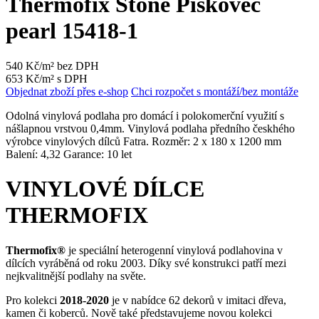
Thermofix Stone Pískovec
pearl 15418-1
540 Kč/m² bez DPH
653 Kč/m² s DPH
Objednat zboží přes e-shop
Chci rozpočet s montáží/bez montáže
Odolná vinylová podlaha pro domácí i polokomerční využití s
nášlapnou vrstvou 0,4mm. Vinylová podlaha předního českhého
výrobce vinylových dílců Fatra. Rozměr: 2 x 180 x 1200 mm
Balení: 4,32 Garance: 10 let
VINYLOVÉ DÍLCE
THERMOFIX
Thermofix®
je speciální heterogenní vinylová podlahovina v
dílcích vyráběná od roku 2003. Díky své konstrukci patří mezi
nejkvalitnější podlahy na světe.
Pro kolekci
2018-2020
je v nabídce 62 dekorů v imitaci dřeva,
kamen či koberců. Nově také představujeme novou kolekci