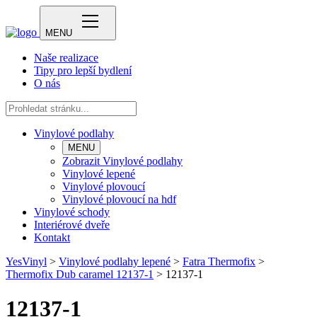
MENU
Naše realizace
Tipy pro lepší bydlení
O nás
Vinylové podlahy
MENU
Zobrazit Vinylové podlahy
Vinylové lepené
Vinylové plovoucí
Vinylové plovoucí na hdf
Vinylové schody
Interiérové dveře
Kontakt
YesVinyl
>
Vinylové podlahy lepené
>
Fatra Thermofix
>
Thermofix Dub caramel 12137-1
>
12137-1
12137-1