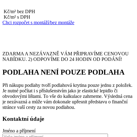
Kč/m² bez DPH
Kč/m² s DPH
Chci rozpočet s montáží/bez montáže
ZDARMA A NEZÁVAZNĚ VÁM PŘIPRAVÍME CENOVOU
NABÍDKU. 2) ODPOVÍME DO 24 HODIN OD PODÁNÍ!
PODLAHA NENÍ POUZE PODLAHA
Při nákupu podlahy tvoří podlahová krytina pouze jednu z položek.
Je nutné počítat i s příslušenstvím jako je elastické lepidlo či
obvodovými lištami. To vše do kalkulace zahrneme. Výsledná cena
je nezávazná a může vám dokonale upřesnit představu o finanční
stránce vaší cesty za novou podlahou.
Kontaktní údaje
Jméno a příjmení