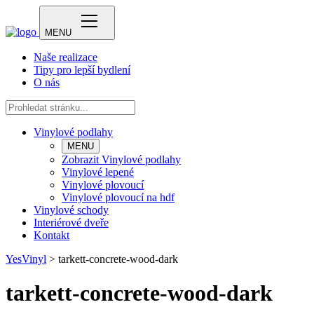
MENU
Naše realizace
Tipy pro lepší bydlení
O nás
Vinylové podlahy
MENU
Zobrazit Vinylové podlahy
Vinylové lepené
Vinylové plovoucí
Vinylové plovoucí na hdf
Vinylové schody
Interiérové dveře
Kontakt
YesVinyl
>
tarkett-concrete-wood-dark
tarkett-concrete-wood-dark