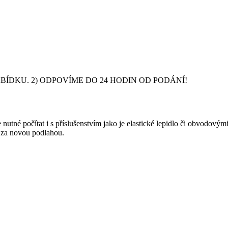
DKU. 2) ODPOVÍME DO 24 HODIN OD PODÁNÍ!
nutné počítat i s příslušenstvím jako je elastické lepidlo či obvodový
y za novou podlahou.