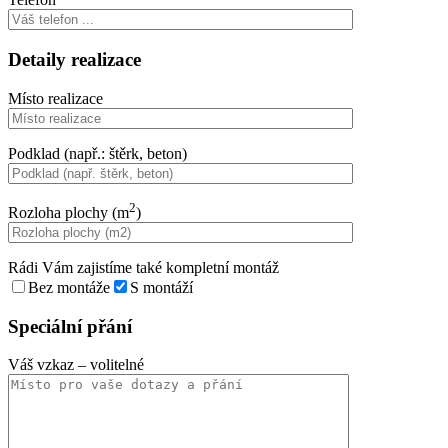
Detaily realizace
Místo realizace
Podklad (např.: štěrk, beton)
2
Rozloha plochy (m
)
Rádi Vám zajistíme také kompletní montáž
Bez montáže
S montáží
Speciální přání
Váš vzkaz
– volitelné