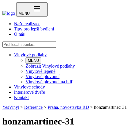
MENU
Naše realizace
Tipy pro lepší bydlení
O nás
Vinylové podlahy
MENU
Zobrazit Vinylové podlahy
Vinylové lepené
Vinylové plovoucí
Vinylové plovoucí na hdf
Vinylové schody
Interiérové dveře
Kontakt
YesVinyl
>
Reference
>
Praha, novostavba RD
>
honzamartinec-31
honzamartinec-31