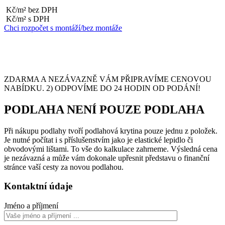
Kč/m² bez DPH
Kč/m² s DPH
Chci rozpočet s montáží/bez montáže
ZDARMA A NEZÁVAZNĚ VÁM PŘIPRAVÍME CENOVOU
NABÍDKU. 2) ODPOVÍME DO 24 HODIN OD PODÁNÍ!
PODLAHA NENÍ POUZE PODLAHA
Při nákupu podlahy tvoří podlahová krytina pouze jednu z položek.
Je nutné počítat i s příslušenstvím jako je elastické lepidlo či
obvodovými lištami. To vše do kalkulace zahrneme. Výsledná cena
je nezávazná a může vám dokonale upřesnit představu o finanční
stránce vaší cesty za novou podlahou.
Kontaktní údaje
Jméno a příjmení