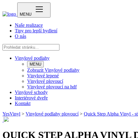
MENU
Naše realizace
Tipy pro lepší bydlení
O nás
Vinylové podlahy
MENU
Zobrazit Vinylové podlahy
Vinylové lepené
Vinylové plovoucí
Vinylové plovoucí na hdf
Vinylové schody
Interiérové dveře
Kontakt
YesVinyl
>
Vinylové podlahy plovoucí
>
Quick Step Alpha Vinyl - st
QUICK STEP ALPHA VINYL 