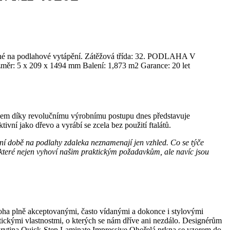
dné na podlahové vytápění. Zátěžová třída: 32. PODLAHA V
09 x 1494 mm Balení: 1,873 m2 Garance: 20 let
edem díky revolučnímu výrobnímu postupu dnes představuje
tivní jako dřevo a vyrábí se zcela bez použití ftalátů.
ešní době na podlahy zdaleka neznamenají jen vzhled. Co se týče
, které nejen vyhoví našim praktickým požadavkům, ale navíc jsou
oha plně akceptovanými, často vídanými a dokonce i stylovými
aktickými vlastnostmi, o kterých se nám dříve ani nezdálo. Designérům
krytina Quick-Step Laminate Impressive Ohořelá prkna se vzorem do