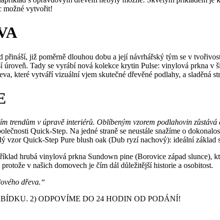
c možné vytvořit!
VA
d přináší, již poměrně dlouhou dobu a její návrhářský tým se v tvoři
ší úroveň. Tady se vyrábí nová kolekce krytin Pulse: vinylová prkna v
řeva, které vytváří vizuální vjem skutečné dřevěné podlahy, a sladěná s
E
jším trendům v úpravě interiérů. Oblíbeným vzorem podlahovin zůstává 
olečnosti Quick-Step. Na jedné straně se neustále snažíme o dokonalos
lý vzor Quick-Step Pure blush oak (Dub ryzí nachový): ideální základ 
íklad hrubá vinylová prkna Sundown pine (Borovice západ slunce), kter
rotože v našich domovech je čím dál důležitější historie a osobitost.
vdového dřeva.“
DKU. 2) ODPOVÍME DO 24 HODIN OD PODÁNÍ!