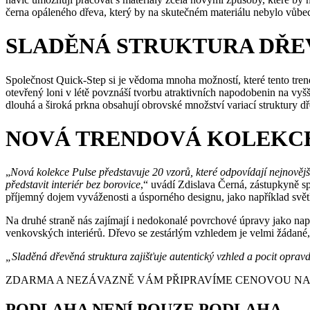
černa opáleného dřeva, který by na skutečném materiálu nebylo vůbe
SLADĚNÁ STRUKTURA DŘE
Společnost Quick-Step si je vědoma mnoha možností, které tento tren
otevřený loni v létě povznáší tvorbu atraktivních napodobenin na vyš
dlouhá a široká prkna obsahují obrovské množství variací struktury d
NOVÁ TRENDOVÁ KOLEKC
„
Nová kolekce Pulse představuje 20 vzorů, které odpovídají nejnově
představit interiér bez borovice
,“ uvádí Zdislava Černá, zástupkyně sp
příjemný dojem vyváženosti a úsporného designu, jako například svět
Na druhé straně nás zajímají i nedokonalé povrchové úpravy jako např
venkovských interiérů. Dřevo se zestárlým vzhledem je velmi žádané, p
„Sladěná dřevěná struktura zajišťuje autentický vzhled a pocit opra
ZDARMA A NEZÁVAZNĚ VÁM PŘIPRAVÍME CENOVOU NABÍ
PODLAHA NENÍ POUZE PODLAHA