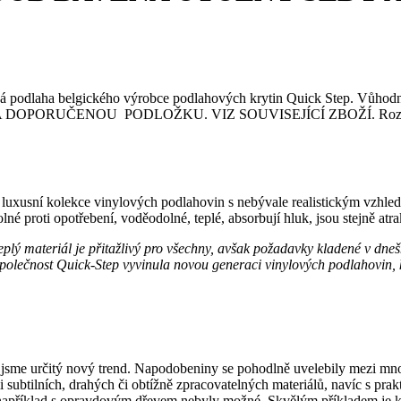
ová podlaha belgického výrobce podlahových krytin Quick Step. Vůho
UČENOU PODLOŽKU. VIZ SOUVISEJÍCÍ ZBOŽÍ. Rozměr: 5 x 2
 luxusní kolekce vinylových podlahovin s nebývale realistickým vzhl
né proti opotřebení, voděodolné, teplé, absorbují hluk, jsou stejně atrak
teplý materiál je přitažlivý pro všechny, avšak požadavky kladené v dn
o společnost Quick-Step vyvinula novou generaci vinylových podlahovin
 jsme určitý nový trend. Napodobeniny se pohodlně uvelebily mezi mn
i subtilních, drahých či obtížně zpracovatelných materiálů, navíc s pr
y například s opravdovým dřevem nebyly možné. Skvělým příkladem je 