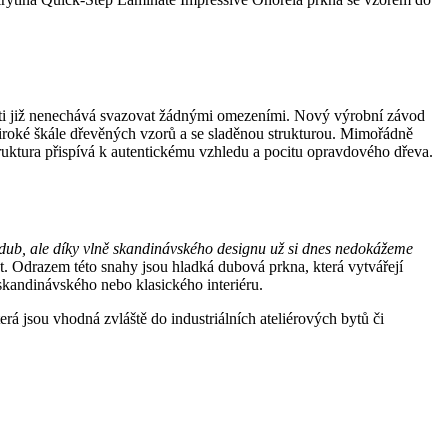
vosti již nenechává svazovat žádnými omezeními. Nový výrobní závod
 široké škále dřevěných vzorů a se sladěnou strukturou. Mimořádně
truktura přispívá k autentickému vzhledu a pocitu opravdového dřeva.
dub, ale díky vlně skandinávského designu už si dnes nedokážeme
t. Odrazem této snahy jsou hladká dubová prkna, která vytvářejí
skandinávského nebo klasického interiéru.
á jsou vhodná zvláště do industriálních ateliérových bytů či