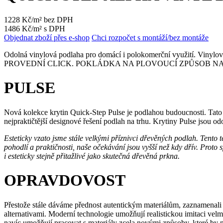
1228 Kč/m² bez DPH
1486 Kč/m² s DPH
Objednat zboží přes e-shop
Chci rozpočet s montáží/bez montáže
Odolná vinylová podlaha pro domácí i polokomerční využití. Vinyl
PROVEDNÍ CLICK. POKLÁDKA NA PLOVOUCÍ ZPŮSOB NA DOPOR
PULSE
Nová kolekce krytin Quick-Step Pulse je podlahou budoucnosti. Tato
nejpraktičtější designové řešení podlah na trhu. Krytiny Pulse jsou odol
Esteticky vzato jsme stále velkými příznivci dřevěných podlah. Tento 
pohodlí a praktičnosti, naše očekávání jsou vyšší než kdy dřív. Prot
i esteticky stejně přitažlivé jako skutečná dřevěná prkna.
OPRAVDOVOST
Přestože stále dáváme přednost autentickým materiálům, zaznamenali
alternativami. Moderní technologie umožňují realistickou imitaci velm
navíc umožňují pracovat s materiály zcela novými způsoby, které b