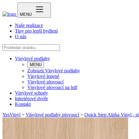
MENU
Naše realizace
Tipy pro lepší bydlení
O nás
Vinylové podlahy
MENU
Zobrazit Vinylové podlahy
Vinylové lepené
Vinylové plovoucí
Vinylové plovoucí na hdf
Vinylové schody
Interiérové dveře
Kontakt
YesVinyl
>
Vinylové podlahy plovoucí
>
Quick Step Alpha Vinyl - st