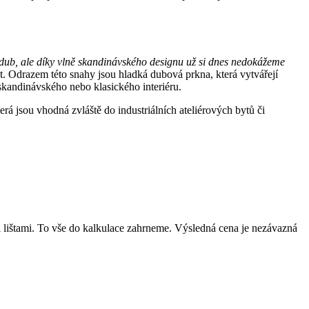
dub, ale díky vlně skandinávského designu už si dnes nedokážeme
t. Odrazem této snahy jsou hladká dubová prkna, která vytvářejí
skandinávského nebo klasického interiéru.
á jsou vhodná zvláště do industriálních ateliérových bytů či
mi lištami. To vše do kalkulace zahrneme. Výsledná cena je nezávazná