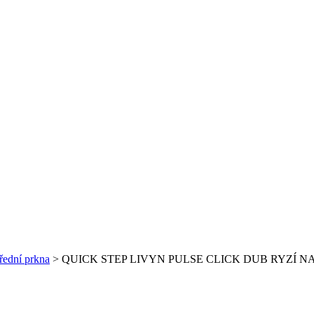
řední prkna
>
QUICK STEP LIVYN PULSE CLICK DUB RYZÍ 