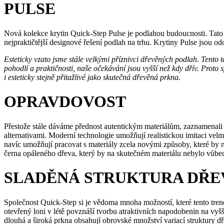
PULSE
Nová kolekce krytin Quick-Step Pulse je podlahou budoucnosti. Tato
nejpraktičtější designové řešení podlah na trhu. Krytiny Pulse jsou odol
Esteticky vzato jsme stále velkými příznivci dřevěných podlah. Tento 
pohodlí a praktičnosti, naše očekávání jsou vyšší než kdy dřív. Prot
i esteticky stejně přitažlivé jako skutečná dřevěná prkna.
OPRAVDOVOST
Přestože stále dáváme přednost autentickým materiálům, zaznamenali
alternativami. Moderní technologie umožňují realistickou imitaci velm
navíc umožňují pracovat s materiály zcela novými způsoby, které b
černa opáleného dřeva, který by na skutečném materiálu nebylo vůbe
SLADĚNÁ STRUKTURA DŘE
Společnost Quick-Step si je vědoma mnoha možností, které tento tren
otevřený loni v létě povznáší tvorbu atraktivních napodobenin na vyš
dlouhá a široká prkna obsahují obrovské množství variací struktury d