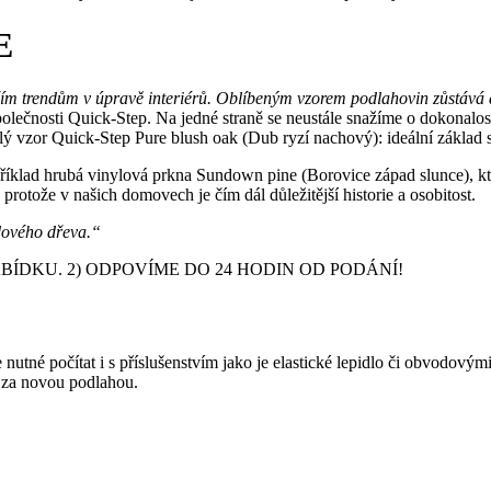
E
jším trendům v úpravě interiérů. Oblíbeným vzorem podlahovin zůstává 
olečnosti Quick-Step. Na jedné straně se neustále snažíme o dokonalos
lý vzor Quick-Step Pure blush oak (Dub ryzí nachový): ideální základ 
íklad hrubá vinylová prkna Sundown pine (Borovice západ slunce), kter
rotože v našich domovech je čím dál důležitější historie a osobitost.
vdového dřeva.“
DKU. 2) ODPOVÍME DO 24 HODIN OD PODÁNÍ!
nutné počítat i s příslušenstvím jako je elastické lepidlo či obvodový
y za novou podlahou.