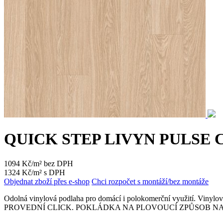
QUICK STEP LIVYN PULSE 
1094 Kč/m² bez DPH
1324 Kč/m² s DPH
Objednat zboží přes e-shop
Chci rozpočet s montáží/bez montáže
Odolná vinylová podlaha pro domácí i polokomerční využití. Vinyl
PROVEDNÍ CLICK. POKLÁDKA NA PLOVOUCÍ ZPŮSOB NA DOPOR