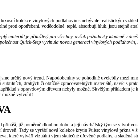
 luxusní kolekce vinylových podlahovin s nebývale realistickým vzhl
né proti opotřebení, voděodolné, teplé, absorbují hluk, jsou stejně atrak
teplý materiál je přitažlivý pro všechny, avšak požadavky kladené v dn
o společnost Quick-Step vyvinula novou generaci vinylových podlahovin
 jsme určitý nový trend. Napodobeniny se pohodlně uvelebily mezi mn
i subtilních, drahých či obtížně zpracovatelných materiálů, navíc s pr
y například s opravdovým dřevem nebyly možné. Skvělým příkladem je 
c možné vytvořit!
VA
d přináší, již poměrně dlouhou dobu a její návrhářský tým se v tvoři
ší úroveň. Tady se vyrábí nová kolekce krytin Pulse: vinylová prkna v
řeva, které vytváří vizuální vjem skutečné dřevěné podlahy, a sladěná s