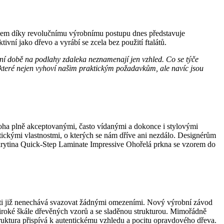
edem díky revolučnímu výrobnímu postupu dnes představuje
tivní jako dřevo a vyrábí se zcela bez použití ftalátů.
ešní době na podlahy zdaleka neznamenají jen vzhled. Co se týče
, které nejen vyhoví našim praktickým požadavkům, ale navíc jsou
oha plně akceptovanými, často vídanými a dokonce i stylovými
aktickými vlastnostmi, o kterých se nám dříve ani nezdálo. Designérům
krytina Quick-Step Laminate Impressive Ohořelá prkna se vzorem do
vosti již nenechává svazovat žádnými omezeními. Nový výrobní závod
 široké škále dřevěných vzorů a se sladěnou strukturou. Mimořádně
truktura přispívá k autentickému vzhledu a pocitu opravdového dřeva.