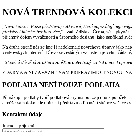
NOVÁ TRENDOVÁ KOLEKC
„
Nová kolekce Pulse představuje 20 vzorů, které odpovídají nejnově
představit interiér bez borovice
,“ uvádí Zdislava Černá, zástupkyně sp
příjemný dojem vyváženosti a úsporného designu, jako například svět
Na druhé straně nás zajímají i nedokonalé povrchové úpravy jako např
venkovských interiérů. Dřevo se zestárlým vzhledem je velmi žádané, p
„Sladěná dřevěná struktura zajišťuje autentický vzhled a pocit opra
ZDARMA A NEZÁVAZNĚ VÁM PŘIPRAVÍME CENOVOU NABÍ
PODLAHA NENÍ POUZE PODLAHA
Při nákupu podlahy tvoří podlahová krytina pouze jednu z položek. Je 
a může vám dokonale upřesnit představu o finanční stránce vaší cest
Kontaktní údaje
Jméno a příjmení