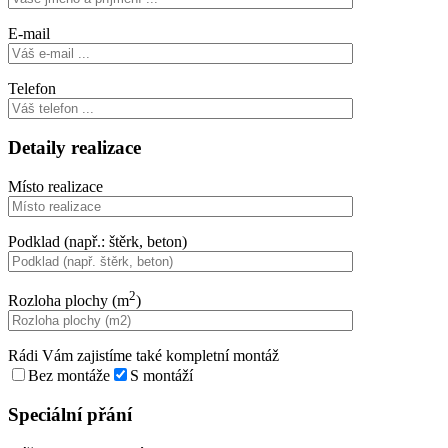
E-mail
Telefon
Detaily realizace
Místo realizace
Podklad (např.: štěrk, beton)
2
Rozloha plochy (m
)
Rádi Vám zajistíme také kompletní montáž
Bez montáže
S montáží
Speciální přání