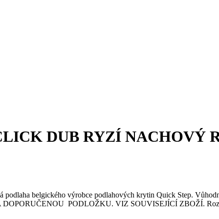
CLICK DUB RYZÍ NACHOVÝ 
ová podlaha belgického výrobce podlahových krytin Quick Step. Vůho
UČENOU PODLOŽKU. VIZ SOUVISEJÍCÍ ZBOŽÍ. Rozměr: 5 x 2