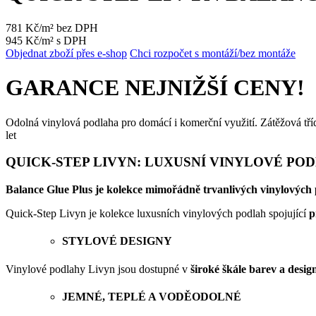
781 Kč/m² bez DPH
945 Kč/m² s DPH
Objednat zboží přes e-shop
Chci rozpočet s montáží/bez montáže
GARANCE NEJNIŽŠÍ CENY!
Odolná vinylová podlaha pro domácí i komerční využití. Zátěžová t
let
QUICK-STEP LIVYN: LUXUSNÍ VINYLOVÉ PO
Balance Glue Plus je kolekce mimořádně trvanlivých vinylových 
Quick-Step Livyn je kolekce luxusních vinylových podlah spojující
p
STYLOVÉ DESIGNY
Vinylové podlahy Livyn jsou dostupné v
široké škále barev a desig
JEMNÉ, TEPLÉ A VODĚODOLNÉ