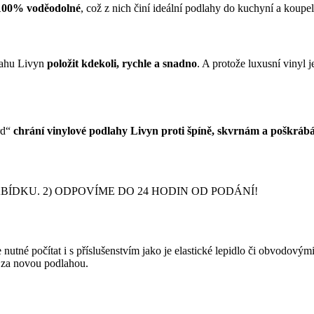
100% voděodolné
, což z nich činí ideální podlahy do kuchyní a koupe
dlahu Livyn
položit kdekoli, rychle a snadno
. A protože luxusní vinyl 
rd“
chrání vinylové podlahy Livyn proti špíně, skvrnám a poškráb
DKU. 2) ODPOVÍME DO 24 HODIN OD PODÁNÍ!
nutné počítat i s příslušenstvím jako je elastické lepidlo či obvodový
y za novou podlahou.