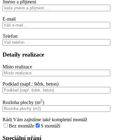
Jméno a příjmení
E-mail
Telefon
Detaily realizace
Místo realizace
Podklad (např.: štěrk, beton)
2
Rozloha plochy (m
)
Rádi Vám zajistíme také kompletní montáž
Bez montáže
S montáží
Speciální přání