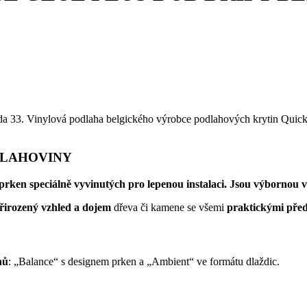
řída 33. Vinylová podlaha belgického výrobce podlahových krytin Qui
DLAHOVINY
prken speciálně vyvinutých pro lepenou instalaci. Jsou výbornou 
řirozený vzhled a dojem
dřeva či kamene se všemi
praktickými před
nů
: „Balance“ s designem prken a „Ambient“ ve formátu dlaždic.