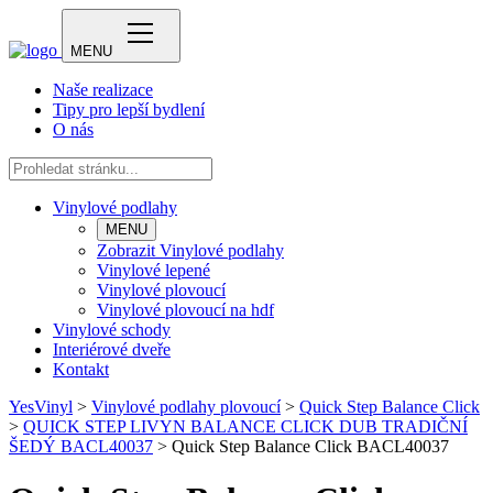
MENU
Naše realizace
Tipy pro lepší bydlení
O nás
Vinylové podlahy
MENU
Zobrazit Vinylové podlahy
Vinylové lepené
Vinylové plovoucí
Vinylové plovoucí na hdf
Vinylové schody
Interiérové dveře
Kontakt
YesVinyl
>
Vinylové podlahy plovoucí
>
Quick Step Balance Click
>
QUICK STEP LIVYN BALANCE CLICK DUB TRADIČNÍ
ŠEDÝ BACL40037
>
Quick Step Balance Click BACL40037