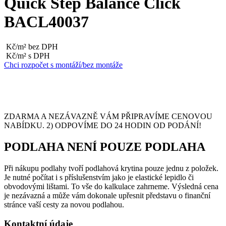
Quick Step Balance Click
BACL40037
Kč/m² bez DPH
Kč/m² s DPH
Chci rozpočet s montáží/bez montáže
ZDARMA A NEZÁVAZNĚ VÁM PŘIPRAVÍME CENOVOU
NABÍDKU. 2) ODPOVÍME DO 24 HODIN OD PODÁNÍ!
PODLAHA NENÍ POUZE PODLAHA
Při nákupu podlahy tvoří podlahová krytina pouze jednu z položek.
Je nutné počítat i s příslušenstvím jako je elastické lepidlo či
obvodovými lištami. To vše do kalkulace zahrneme. Výsledná cena
je nezávazná a může vám dokonale upřesnit představu o finanční
stránce vaší cesty za novou podlahou.
Kontaktní údaje