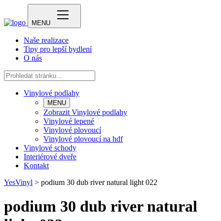
MENU
Naše realizace
Tipy pro lepší bydlení
O nás
Vinylové podlahy
MENU
Zobrazit Vinylové podlahy
Vinylové lepené
Vinylové plovoucí
Vinylové plovoucí na hdf
Vinylové schody
Interiérové dveře
Kontakt
YesVinyl
>
podium 30 dub river natural light 022
podium 30 dub river natural