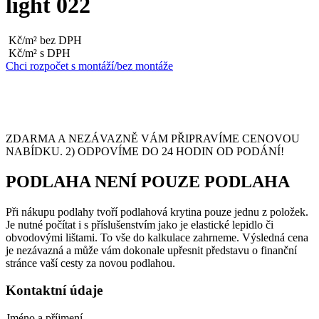
light 022
Kč/m² bez DPH
Kč/m² s DPH
Chci rozpočet s montáží/bez montáže
ZDARMA A NEZÁVAZNĚ VÁM PŘIPRAVÍME CENOVOU
NABÍDKU. 2) ODPOVÍME DO 24 HODIN OD PODÁNÍ!
PODLAHA NENÍ POUZE PODLAHA
Při nákupu podlahy tvoří podlahová krytina pouze jednu z položek.
Je nutné počítat i s příslušenstvím jako je elastické lepidlo či
obvodovými lištami. To vše do kalkulace zahrneme. Výsledná cena
je nezávazná a může vám dokonale upřesnit představu o finanční
stránce vaší cesty za novou podlahou.
Kontaktní údaje
Jméno a příjmení