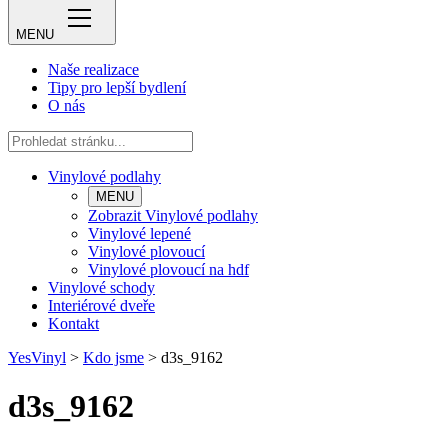
MENU
Naše realizace
Tipy pro lepší bydlení
O nás
Vinylové podlahy
MENU
Zobrazit Vinylové podlahy
Vinylové lepené
Vinylové plovoucí
Vinylové plovoucí na hdf
Vinylové schody
Interiérové dveře
Kontakt
YesVinyl
>
Kdo jsme
>
d3s_9162
d3s_9162