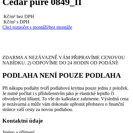
Cedar pure 0849_II
Kč/m² bez DPH
Kč/m² s DPH
Chci rozpočet s montáží/bez montáže
ZDARMA A NEZÁVAZNĚ VÁM PŘIPRAVÍME CENOVOU
NABÍDKU. 2) ODPOVÍME DO 24 HODIN OD PODÁNÍ!
PODLAHA NENÍ POUZE PODLAHA
Při nákupu podlahy tvoří podlahová krytina pouze jednu z položek.
Je nutné počítat i s příslušenstvím jako je elastické lepidlo či
obvodovými lištami. To vše do kalkulace zahrneme. Výsledná cena
je nezávazná a může vám dokonale upřesnit představu o finanční
stránce vaší cesty za novou podlahou.
Kontaktní údaje
Jméno a příjmení