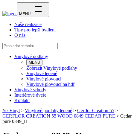
MENU
Naše realizace
Tipy pro lepší bydlení
O nás
Vinylové podlahy
MENU
Zobrazit Vinylové podlahy
Vinylové lepené
Vinylové plovoucí
Vinylové plovoucí na hdf
Vinylové schody
Interiérové dveře
Kontakt
YesVinyl
>
Vinylové podlahy lepené
>
Gerflor Creation 55
>
GERFLOR CREATION 55 WOOD 0849 CEDAR PURE
>
Cedar
pure 0849_II