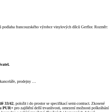
vá podlaha francouzského výrobce vinylových dílců Gerflor. Rozměr:
vatel.
anceláře, prodejny …
ídě 33/42
, položit i do prostor se specifikací semi-contract. Zkosené
ou PUR+
pro zajištění delší trvanlivosti, omezení možnosti poškrábání