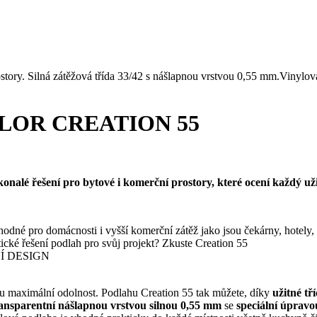
story. Silná zátěžová třída 33/42 s nášlapnou vrstvou 0,55 mm.Vinylo
LOR CREATION 55
onalé řešení pro bytové i komerční prostory, které ocení každý uži
mácnosti i vyšší komerční zátěž jako jsou čekárny, hotely, k
řešení podlah pro svůj projekt? Zkuste Creation 55
Í DESIGN
ylu maximální odolnost. Podlahu Creation 55 tak můžete, díky
užitné tř
ansparentní nášlapnou vrstvou silnou 0,55 mm
se
speciální úprav