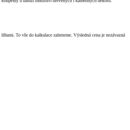
 či koupelny a nabízí množství dřevěných i kamenných dekorů.
mi lištami. To vše do kalkulace zahrneme. Výsledná cena je nezávazná