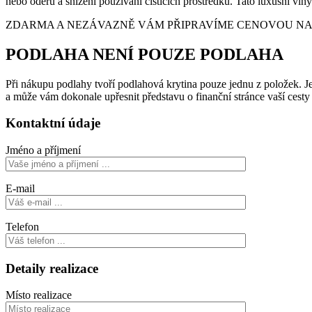
nebo oděru a snížení používání čistících prostředků. Tato luxusní v
ZDARMA A NEZÁVAZNĚ VÁM PŘIPRAVÍME CENOVOU NABÍ
PODLAHA NENÍ POUZE PODLAHA
Při nákupu podlahy tvoří podlahová krytina pouze jednu z položek. Je 
a může vám dokonale upřesnit představu o finanční stránce vaší cest
Kontaktní údaje
Jméno a příjmení
E-mail
Telefon
Detaily realizace
Místo realizace