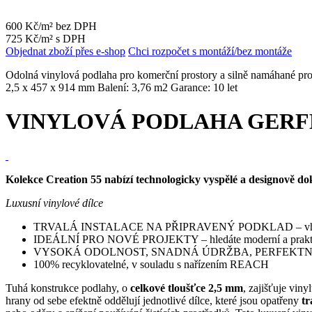
600 Kč/m² bez DPH
725 Kč/m² s DPH
Objednat zboží přes e-shop
Chci rozpočet s montáží/bez montáže
Odolná vinylová podlaha pro komerční prostory a silně namáhané pro
2,5 x 457 x 914 mm Balení: 3,76 m2 Garance: 10 let
VINYLOVÁ PODLAHA GERF
Kolekce Creation 55 nabízí technologicky vyspělé a designově dok
Luxusní vinylové dílce
TRVALÁ INSTALACE NA PŘIPRAVENÝ PODKLAD – vhodné pro do
IDEÁLNÍ PRO NOVÉ PROJEKTY – hledáte moderní a praktické 
VYSOKÁ ODOLNOST, SNADNÁ ÚDRŽBA, PERFEKTN
100% recyklovatelné, v souladu s nařízením REACH
Tuhá konstrukce podlahy, o
celkové tloušťce 2,5 mm
, zajišťuje vin
hrany od sebe efektně oddělují jednotlivé dílce, které jsou opatřeny
tr