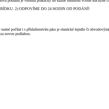
inylová podlaha je vhodná prakticky do každé místnosti včetně kuchyně
DKU. 2) ODPOVÍME DO 24 HODIN OD PODÁNÍ!
nutné počítat i s příslušenstvím jako je elastické lepidlo či obvodový
y za novou podlahou.