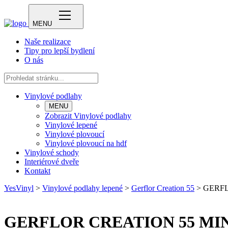
MENU
Naše realizace
Tipy pro lepší bydlení
O nás
Vinylové podlahy
MENU
Zobrazit Vinylové podlahy
Vinylové lepené
Vinylové plovoucí
Vinylové plovoucí na hdf
Vinylové schody
Interiérové dveře
Kontakt
YesVinyl
>
Vinylové podlahy lepené
>
Gerflor Creation 55
>
GERFL
GERFLOR CREATION 55 MI