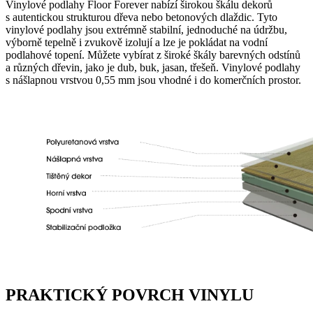
Vinylové podlahy Floor Forever nabízí širokou škálu dekorů
s autentickou strukturou dřeva nebo betonových dlaždic. Tyto
vinylové podlahy jsou extrémně stabilní, jednoduché na údržbu,
výborně tepelně i zvukově izolují a lze je pokládat na vodní
podlahové topení. Můžete vybírat z široké škály barevných odstínů
a různých dřevin, jako je dub, buk, jasan, třešeň. Vinylové podlahy
s nášlapnou vrstvou 0,55 mm jsou vhodné i do komerčních prostor.
PRAKTICKÝ POVRCH VINYLU