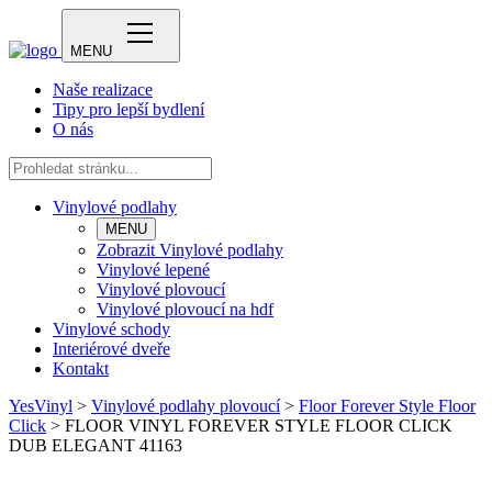
MENU
Naše realizace
Tipy pro lepší bydlení
O nás
Vinylové podlahy
MENU
Zobrazit Vinylové podlahy
Vinylové lepené
Vinylové plovoucí
Vinylové plovoucí na hdf
Vinylové schody
Interiérové dveře
Kontakt
YesVinyl
>
Vinylové podlahy plovoucí
>
Floor Forever Style Floor
Click
>
FLOOR VINYL FOREVER STYLE FLOOR CLICK
DUB ELEGANT 41163