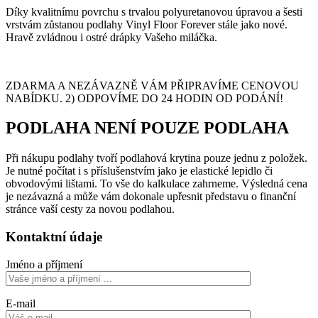
Díky kvalitnímu povrchu s trvalou polyuretanovou úpravou a šesti
vrstvám zůstanou podlahy Vinyl Floor Forever stále jako nové.
Hravě zvládnou i ostré drápky Vašeho miláčka.
ZDARMA A NEZÁVAZNĚ VÁM PŘIPRAVÍME CENOVOU
NABÍDKU. 2) ODPOVÍME DO 24 HODIN OD PODÁNÍ!
PODLAHA NENÍ POUZE PODLAHA
Při nákupu podlahy tvoří podlahová krytina pouze jednu z položek.
Je nutné počítat i s příslušenstvím jako je elastické lepidlo či
obvodovými lištami. To vše do kalkulace zahrneme. Výsledná cena
je nezávazná a může vám dokonale upřesnit představu o finanční
stránce vaší cesty za novou podlahou.
Kontaktní údaje
Jméno a příjmení
E-mail